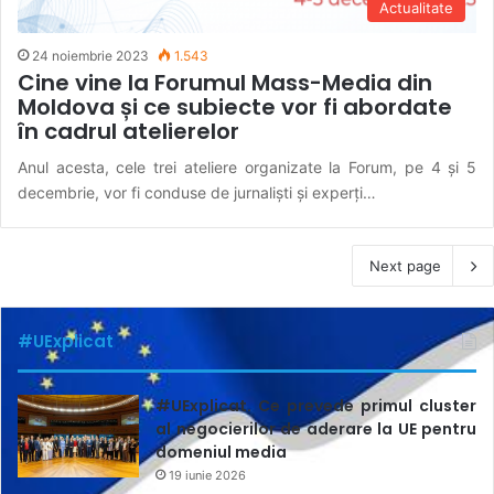
Actualitate
24 noiembrie 2023
1.543
Cine vine la Forumul Mass-Media din
Moldova și ce subiecte vor fi abordate
în cadrul atelierelor
Anul acesta, cele trei ateliere organizate la Forum, pe 4 și 5
decembrie, vor fi conduse de jurnaliști și experți…
Next page
#UExplicat
#UExplicat. Ce prevede primul cluster
al negocierilor de aderare la UE pentru
domeniul media
19 iunie 2026