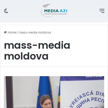
Switch skin
M
Home
/
mass-media moldova
mass-media
moldova