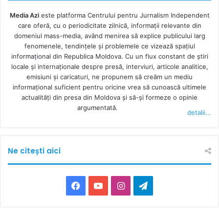
Media Azi
este platforma Centrului pentru Jurnalism Independent
care oferă, cu o periodicitate zilnică, informații relevante din
domeniul mass-media, având menirea să explice publicului larg
fenomenele, tendințele și problemele ce vizează spațiul
informațional din Republica Moldova. Cu un flux constant de ştiri
locale şi internaţionale despre presă, interviuri, articole analitice,
emisiuni și caricaturi, ne propunem să creăm un mediu
informaţional suficient pentru oricine vrea să cunoască ultimele
actualităţi din presa din Moldova şi să-şi formeze o opinie
argumentată.
detalii...
Ne citești aici
F
Y
I
T
a
o
n
e