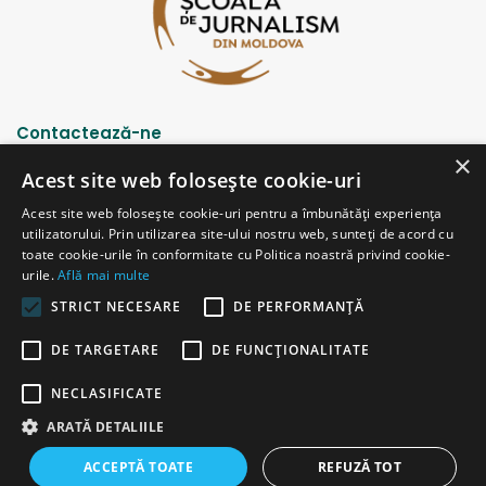
Contactează-ne
×
Acest site web folosește cookie-uri
Strada Șciusev, 53
Acest site web folosește cookie-uri pentru a îmbunătăți experiența
2012 Chișinău, Republica Moldova
utilizatorului. Prin utilizarea site-ului nostru web, sunteți de acord cu
tel: (+373 22) 213652, 227539
toate cookie-urile în conformitate cu Politica noastră privind cookie-
fax: (+373 22) 226681
urile.
Află mai multe
Email: redactia@ijc.md
STRICT NECESARE
DE PERFORMANȚĂ
DE TARGETARE
DE FUNCŢIONALITATE
© Copyright 2026, All Rights Reserved |
Powered by ProWeb
NECLASIFICATE
versiunea veche
ARATĂ DETALIILE
Facebook
YouTube
Instagram
Telegram
ACCEPTĂ TOATE
REFUZĂ TOT