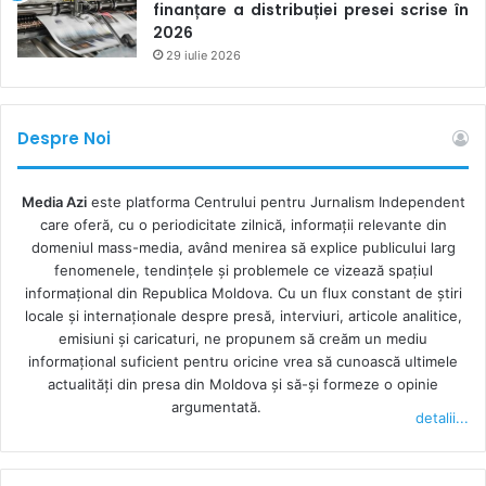
Evaluări de impact asupra drepturilor fundamentale
finanțare a distribuției presei scrise în
2026
pentru sistemele cu risc ridicat destinate sectorului
29 iulie 2026
public;
Înregistrarea obligatorie a sistemelor cu risc ridicat
într-o bază de date a UE dedicată;
Despre Noi
Amenzi semnificative pentru nerespectarea
normelor (procent din cifra de afaceri sau sumă fixă);
Media Azi
este platforma Centrului pentru Jurnalism Independent
Crearea unui Oficiu pentru AI la nivelul Comisiei
care oferă, cu o periodicitate zilnică, informații relevante din
Europene și a unor autorități naționale de
domeniul mass-media, având menirea să explice publicului larg
fenomenele, tendințele și problemele ce vizează spațiul
supraveghere în fiecare stat membru.
informațional din Republica Moldova. Cu un flux constant de ştiri
locale şi internaţionale despre presă, interviuri, articole analitice,
Regulamentul se aplică alături de GDPR (Regulamentul
emisiuni și caricaturi, ne propunem să creăm un mediu
General privind Protecția Datelor) și de Directiva revizuită
informaţional suficient pentru oricine vrea să cunoască ultimele
privind răspunderea pentru produse, care extinde
actualităţi din presa din Moldova şi să-şi formeze o opinie
argumentată.
răspunderea furnizorilor la software și sisteme AI.
detalii...
CE SE SCHIMBĂ ÎN PRACTICĂ?