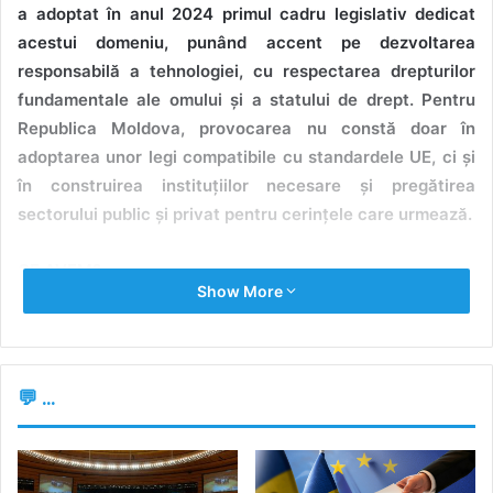
a adoptat în anul 2024 primul cadru legislativ dedicat
acestui domeniu, punând accent pe dezvoltarea
responsabilă a tehnologiei, cu respectarea drepturilor
fundamentale ale omului și a statului de drept. Pentru
Republica Moldova, provocarea nu constă doar în
adoptarea unor legi compatibile cu standardele UE, ci și
în construirea instituțiilor necesare și pregătirea
sectorului public și privat pentru cerințele care urmează.
CE AVEM?
Show More
Republica Moldova nu dispune deocamdată de o lege care
să reglementeze domeniul inteligenței artificiale. Totuși, în
ultimii ani, au fost lansate mai multe inițiative care
💬 ...
pregătesc terenul pentru un viitor cadru normativ:
Cartea Albă privind AI și guvernanța datelor