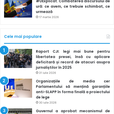
#UExplicat. Combaterea discursului de
clasificarea sistemelor AI după nivelul de risc:
ură: ce avem, ce trebuie schimbat, ce
urmează
Risc inacceptabil:
sisteme complet interzise —
17 martie 2026
manipularea comportamentală prin AI, scorul social,
recunoașterea biometrică neautorizată;
Cele mai populare
Risc ridicat:
sisteme permise doar cu cerințe stricte
— documentație tehnică, testări riguroase,
supraveghere umană obligatorie. Exemple: AI în
Raport CJI: legi mai bune pentru
diagnostic medical, evaluarea candidaților,
libertatea presei, însă cu aplicare
deficitară și record de atacuri asupra
supravegherea selectivă;
jurnaliștilor în 2025
Risc redus sau neglijabil:
obligații minime de
31 iulie 2026
transparență — utilizatorul trebuie informat că
Organizațiile de media cer
interacționează cu un sistem AI (de exemplu,
Parlamentului să mențină garanțiile
chatboți).
anti-SLAPP în forma finală a proiectului
de lege
Regulamentul impune, de asemenea:
30 iulie 2026
Guvernul a aprobat mecanismul de