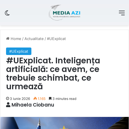
Switch skin
M
Home
/
Actualitate
/
#UExplicat
#UExplicat
#UExplicat. Inteligența
artificială: ce avem, ce
trebuie schimbat, ce
urmează
3 iunie 2026
1.165
3 minutes read
Mihaela Ciobanu