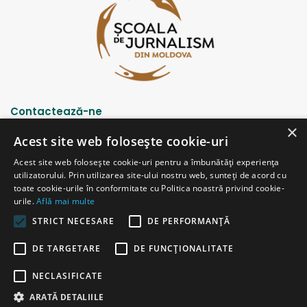
Contactează-ne
×
Acest site web folosește cookie-uri
Strada Șciusev, 53
Acest site web folosește cookie-uri pentru a îmbunătăți experiența
2012 Chișinău, Republica Moldova
utilizatorului. Prin utilizarea site-ului nostru web, sunteți de acord cu
tel: (+373 22) 213652, 227539
toate cookie-urile în conformitate cu Politica noastră privind cookie-
fax: (+373 22) 226681
urile.
Află mai multe
Email: redactia@ijc.md
STRICT NECESARE
DE PERFORMANȚĂ
DE TARGETARE
DE FUNCŢIONALITATE
© Copyright 2026, All Rights Reserved |
Powered by ProWeb
NECLASIFICATE
versiunea veche
ARATĂ DETALIILE