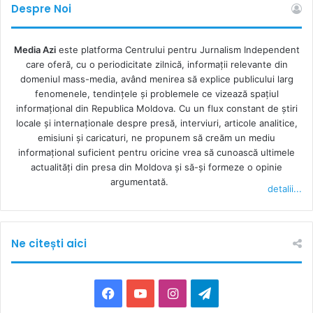
Despre Noi
Media Azi
este platforma Centrului pentru Jurnalism Independent
care oferă, cu o periodicitate zilnică, informații relevante din
domeniul mass-media, având menirea să explice publicului larg
fenomenele, tendințele și problemele ce vizează spațiul
informațional din Republica Moldova. Cu un flux constant de ştiri
locale şi internaţionale despre presă, interviuri, articole analitice,
emisiuni și caricaturi, ne propunem să creăm un mediu
informaţional suficient pentru oricine vrea să cunoască ultimele
actualităţi din presa din Moldova şi să-şi formeze o opinie
argumentată.
detalii...
Ne citești aici
F
Y
I
T