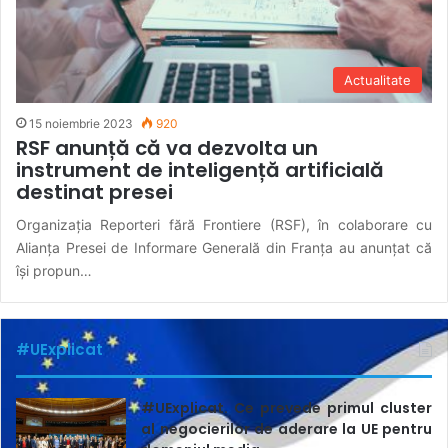
Actualitate
15 noiembrie 2023
920
RSF anunță că va dezvolta un
instrument de inteligență artificială
destinat presei
Organizația Reporteri fără Frontiere (RSF), în colaborare cu
Alianța Presei de Informare Generală din Franța au anunțat că
își propun…
#UExplicat
#UExplicat. Ce prevede primul cluster
al negocierilor de aderare la UE pentru