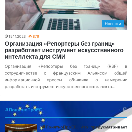
Новости
15.11.2023
876
Организация «Репортеры без границ»
разработает инструмент искусственного
интеллекта для СМИ
Организация «Репортеры без границ» (RSF) в
сотрудничестве с французским Альянсом общей
информационной прессы объявила о намерении
разработать инструмент искусственного интеллекта…
#ПонятноПроЕС
#ПонятноПроЕС. Что предусматривает