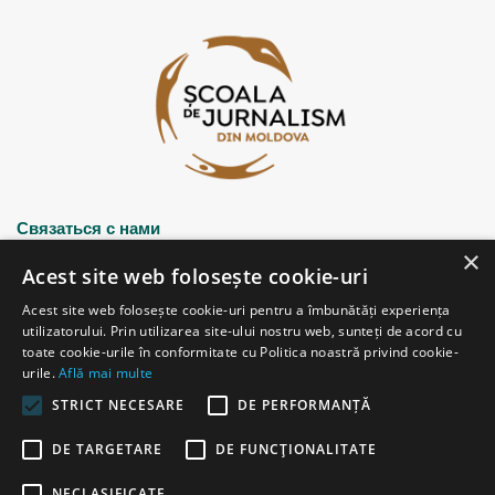
Связаться с нами
×
Acest site web folosește cookie-uri
Strada Șciusev, 53
Acest site web folosește cookie-uri pentru a îmbunătăți experiența
2012 Chișinău, Republica Moldova
utilizatorului. Prin utilizarea site-ului nostru web, sunteți de acord cu
tel: (+373 22) 213652, 227539
toate cookie-urile în conformitate cu Politica noastră privind cookie-
fax: (+373 22) 226681
urile.
Află mai multe
Email: redactia@ijc.md
STRICT NECESARE
DE PERFORMANȚĂ
DE TARGETARE
DE FUNCŢIONALITATE
© Copyright 2026, All Rights Reserved |
Powered by ProWeb
NECLASIFICATE