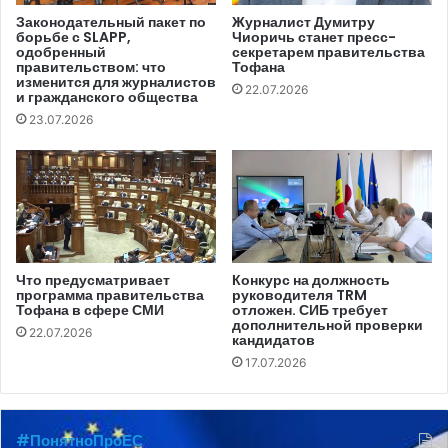
На данный момент информации о местонахождении и
Законодательный пакет по
Журналист Думитру
борьбе с SLAPP,
Чиоричь станет пресс-
судьбе Алексея Чернышева нет.
одобренный
секретарем правительства
правительством: что
Тофана
изменится для журналистов
Левин работал фотожурналистом и оператором в
22.07.2026
и гражданского общества
нескольких украинских и международных изданиях.
23.07.2026
Сотрудничал с Reuters, BBC, TRT World, Associated
Press, LB.ua, агентством Hromadske. Его фотографии
были опубликованы такими изданиями, как Wall Street
Journal, TIME, Breaking News Poland, EU AGENDA, World
News, The Moscow Time, ELLE, TV-24, Radio Bulgaria.
Что предусматривает
Конкурс на должность
программа правительства
руководителя TRM
Тофана в сфере СМИ
отложен. СИБ требует
дополнительной проверки
22.07.2026
кандидатов
17.07.2026
#ПонятноПроЕС