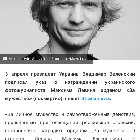
Maxim Levin. Sursa foto: Facebook/Maks Levin
3 апреля президент Украины Владимир Зеленский
подписал указ о награждении украинского
фотожурналиста Максима Левина орденом «За
мужество» (посмертно), пишет
Strana.news
.
«За личное мужество и самоотверженные действия,
проявленные при освещении российской агрессии,
постановляю: наградить орденом „За мужество” ІІІ
степени Левина Максима Евгеньевича –