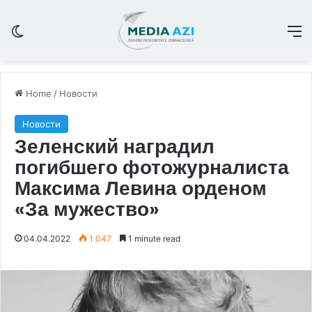
Switch skin
M
Home
/
Новости
Новости
Зеленский наградил
погибшего фотожурналиста
Максима Левина орденом
«За мужество»
04.04.2022
1 047
1 minute read