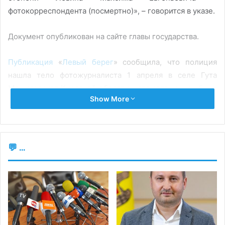
фотокорреспондента (посмертно)», – говорится в указе.
Документ опубликован на сайте главы государства.
Публикация
«
Левый берег
» сообщила, что полиция
нашла тело фотожурналиста 1 апреля в селе Гута
Межигорская Киевской области, хотя связь с ним
была
Show More
потеряна
в середине марта.
«Левин в сопровождении Алексея Чернышова,
военнослужащего и в прошлом фотографа, отправились
💬 ...
13 марта в село Гута Межигорская документировать
последствия российской агрессии», — написал «Левый
берег». Позже стало известно, что в районе, где
должен был работать Левин, начались боевые
действия.