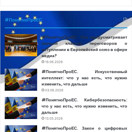
обязательствах в сфере кибербезопасности для
поставщиков из критически важных секторов;
#ПонятноПроЕС
Национальная программа кибербезопасности на
2026–2030 годы;
#ПонятноПроЕС. Что предусматривает
Положение о координированном раскрытии
первый кластер переговоров о
уязвимостей;
вступлении в Европейский союз в сфере
Положение о реагировании на киберинциденты и
медиа?
киберкризисы.
19.06.2026
#ПонятноПроЕС. Искусственный
ЧЕГО ТРЕБУЕТ ЕС?
интеллект: что у нас есть, что нужно
изменить, что дальше
Европейский союз требует от государств-членов и
03.06.2026
стран-кандидатов развивать устойчивые системы
#ПонятноПроЕС. Кибербезопасность:
кибербезопасности, способные защищать критическую
что у нас есть, что нужно изменить, что
дальше
инфраструктуру, основные услуги и данные
13.05.2026
пользователей. Главным законодательным
#ПонятноПроЕС. Закон о цифровых
инструментом в этой области является Директива NIS