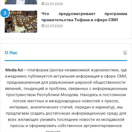
соответствующие субъекты должны:
22.07.2026
Что предусматривает программа
внедрять технические и организационные меры
правительства Тофана в сфере СМИ
безопасности;
22.07.2026
сообщать о значительных киберинцидентах;
управлять информационными уязвимостями;
обеспечивать непрерывность критически важных
О Нас
услуг;
сотрудничать с компетентными органами в сфере
Media Azi
– платформа Центра независимой журналистики, где
ежедневно публикуется актуальная информация в сфере СМИ,
кибербезопасности.
предназначенная для разъяснения широкой общественности
явлений, тенденций и проблем, связанных с информационным
Директива также делает акцент на способности
пространством Республики Молдова. Находясь в постоянном
государств координированно реагировать на крупные
потоке местных и международных новостей о прессе,
киберкризисы, в том числе за счет наличия
интервью, аналитических статей, передач и карикатур, мы
национальных планов реагирования и
предлагаем создать достаточную информационную среду для
всех желающих узнавать последние новости из молдавской
специализированных учреждений.
прессы и сформировать собственное аргументированное
мнение.