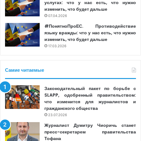
услугах: что у нас есть, что нужно
2, устанавливающая общие требования к безопасности
изменить, что будет дальше
сетей и информационных систем.
07.04.2026
#ПонятноПроЕС. Противодействие
NIS 2 расширяет обязательства в сфере
языку вражды: что у нас есть, что нужно
кибербезопасности на большее число секторов и
изменить, что будет дальше
субъектов, признанных существенными или важными.
17.03.2026
Речь идет, в частности, об энергетике,
здравоохранении, транспорте, электронных
Самие читаемые
коммуникациях, финансовых услугах и
государственном управлении. Директива
предусматривает строгие меры по управлению
Законодательный пакет по борьбе с
рисками, отчетности об инцидентах и обеспечению
SLAPP, одобренный правительством:
что изменится для журналистов и
безопасности цепочек поставок, а также четкие
гражданского общества
механизмы сотрудничества между органами власти и
23.07.2026
частным сектором.
Журналист Думитру Чиоричь станет
пресс-секретарем правительства
Согласно европейской нормативной базе,
Тофана