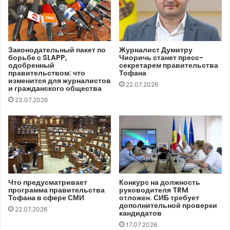
уровне была частично транспонирована
Директива NIS
2
— Директива о мерах по обеспечению высокого
общего уровня кибербезопасности в Союзе. Это было
сделано посредством принятия
Закона № 48/2023 о
Законодательный пакет по
Журналист Думитру
борьбе с SLAPP,
Чиоричь станет пресс-
кибербезопасности
.
одобренный
секретарем правительства
правительством: что
Тофана
изменится для журналистов
Параллельно правительство Республики Молдова
22.07.2026
и гражданского общества
утвердило ряд нормативных актов, регулирующих
23.07.2026
организацию и функционирование национальной
системы кибербезопасности. Среди них:
Постановление Правительства № 1028/2023 о
создании и функционировании Агентства
кибербезопасности;
Что предусматривает
Конкурс на должность
программа правительства
руководителя TRM
Постановление Правительства № 860/2024 об
Тофана в сфере СМИ
отложен. СИБ требует
дополнительной проверки
идентификации поставщиков услуг;
22.07.2026
кандидатов
Постановление Правительства № 562/2025 об
17.07.2026