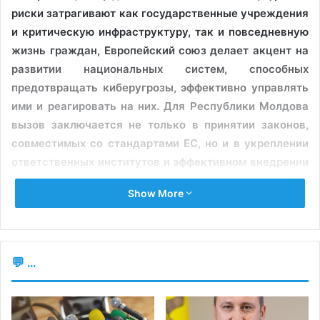
риски затрагивают как государственные учреждения
и критическую инфраструктуру, так и повседневную
жизнь граждан, Европейский союз делает акцент на
развитии национальных систем, способных
предотвращать киберугрозы, эффективно управлять
ими и реагировать на них. Для Республики Молдова
вызов заключается не только в принятии законов,
совместимых со стандартами ЕС, но и в укреплении
ответственных институтов и эффективном внедрении
новых правил.
Show More
ЧТО УЖЕ ЕСТЬ?
Республика Молдова уже начала процесс адаптации
💬 ...
нормативной базы в сфере кибербезопасности.
Согласно информации, предоставленной Media Azi
Агентством кибербезопасности, на национальном