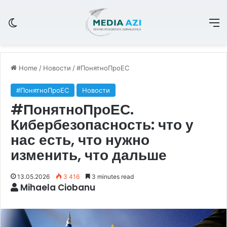
Switch skin
M
Home
/
Новости
/
#ПонятноПроЕС
#ПонятноПроЕС
Новости
#ПонятноПроЕС.
Кибербезопасность: что у
нас есть, что нужно
изменить, что дальше
13.05.2026
3 416
3 minutes read
Mihaela Ciobanu