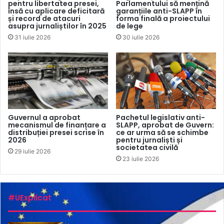
pentru libertatea presei,
Parlamentului să mențină
însă cu aplicare deficitară
garanțiile anti-SLAPP în
și record de atacuri
forma finală a proiectului
asupra jurnaliștilor în 2025
de lege
31 iulie 2026
30 iulie 2026
Guvernul a aprobat
Pachetul legislativ anti-
mecanismul de finanțare a
SLAPP, aprobat de Guvern:
distribuției presei scrise în
ce ar urma să se schimbe
2026
pentru jurnaliști și
societatea civilă
29 iulie 2026
23 iulie 2026
#UExplicat