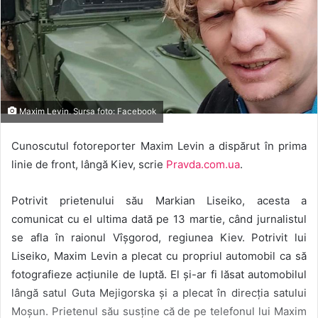
Maxim Levin. Sursa foto: Facebook
Cunoscutul fotoreporter Maxim Levin a dispărut în prima
linie de front, lângă Kiev, scrie
Pravda.com.ua
.
Potrivit prietenului său Markian Liseiko, acesta a
comunicat cu el ultima dată pe 13 martie, când jurnalistul
se afla în raionul Vîșgorod, regiunea Kiev. Potrivit lui
Liseiko, Maxim Levin a plecat cu propriul automobil ca să
fotografieze acțiunile de luptă. El și-ar fi lăsat automobilul
lângă satul Guta Mejigorska și a plecat în direcția satului
Moșun. Prietenul său susține că de pe telefonul lui Maxim