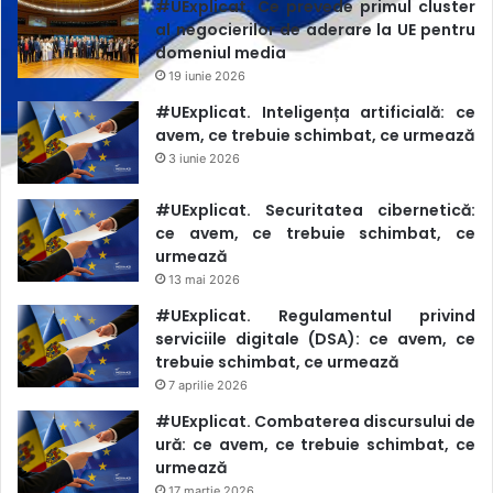
#UExplicat. Ce prevede primul cluster
al negocierilor de aderare la UE pentru
domeniul media
19 iunie 2026
#UExplicat. Inteligența artificială: ce
avem, ce trebuie schimbat, ce urmează
3 iunie 2026
#UExplicat. Securitatea cibernetică:
ce avem, ce trebuie schimbat, ce
urmează
13 mai 2026
#UExplicat. Regulamentul privind
serviciile digitale (DSA): ce avem, ce
trebuie schimbat, ce urmează
7 aprilie 2026
#UExplicat. Combaterea discursului de
ură: ce avem, ce trebuie schimbat, ce
urmează
17 martie 2026