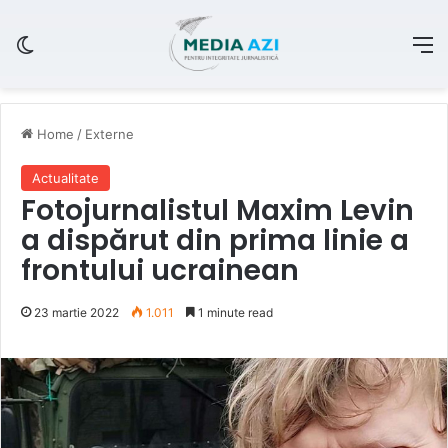
Switch skin
M
Home
/
Externe
Actualitate
Fotojurnalistul Maxim Levin
a dispărut din prima linie a
frontului ucrainean
23 martie 2022
1.011
1 minute read