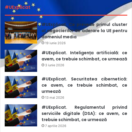
#UExplicat
#UExplicat. Ce prevede primul cluster
al negocierilor de aderare la UE pentru
domeniul media
19 iunie 2026
#UExplicat. Inteligența artificială: ce
avem, ce trebuie schimbat, ce urmează
3 iunie 2026
#UExplicat. Securitatea cibernetică:
ce avem, ce trebuie schimbat, ce
urmează
13 mai 2026
#UExplicat. Regulamentul privind
serviciile digitale (DSA): ce avem, ce
trebuie schimbat, ce urmează
7 aprilie 2026