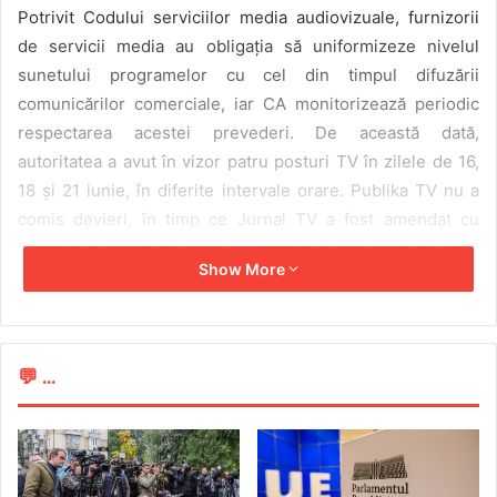
Potrivit Codului serviciilor media audiovizuale, furnizorii
de servicii media au obligația să uniformizeze nivelul
sunetului programelor cu cel din timpul difuzării
comunicărilor comerciale, iar CA monitorizează periodic
respectarea acestei prevederi. De această dată,
autoritatea a avut în vizor patru posturi TV în zilele de 16,
18 și 21 iunie, în diferite intervale orare. Publika TV nu a
comis devieri, în timp ce Jurnal TV a fost amendat cu
5.000 de lei, Moldova 1 – cu 6.000 de lei, iar Moldova 2 –
Show More
cu 7.000 de lei.
CA poate aplica amenzi în cazul în care există un decalaj
între nivelul sunetului publicității și cel al programelor
💬 ...
media din 2017, când a fost dotat cu utilajul necesar. În
aprilie 2022, instituția a publicat un ghid explicativ privind
uniformizarea tăriei sonore.