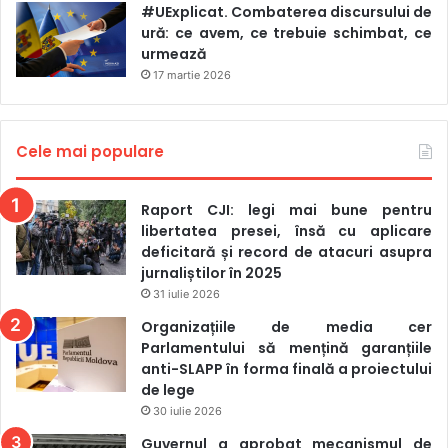
#UExplicat. Combaterea discursului de
ură: ce avem, ce trebuie schimbat, ce
urmează
17 martie 2026
Cele mai populare
Raport CJI: legi mai bune pentru
libertatea presei, însă cu aplicare
deficitară și record de atacuri asupra
jurnaliștilor în 2025
31 iulie 2026
Organizațiile de media cer
Parlamentului să mențină garanțiile
anti-SLAPP în forma finală a proiectului
de lege
30 iulie 2026
Guvernul a aprobat mecanismul de