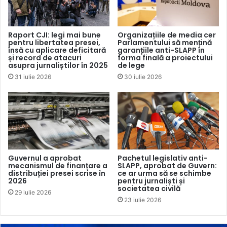
Media Azi a mai scris despre încălcări similare. Bunăoară,
în luna iunie 2023, Consiliul
a aplicat sancțiuni în valoare
de 49.000 de lei
posturilor de televiziune N4, Rlive TV,
Raport CJI: legi mai bune
Organizațiile de media cer
pentru libertatea presei,
Parlamentului să mențină
REN Moldova, Studio L, Exclusiv TV, TV6 și TVC 21, iar mai
însă cu aplicare deficitară
garanțiile anti-SLAPP în
devreme, în februarie, alte șase canale TV
au fost
și record de atacuri
forma finală a proiectului
asupra jurnaliștilor în 2025
de lege
sancționate cu 32.500 lei
în total. Potrivit unui
comunicat
31 iulie 2026
30 iulie 2026
CA
, pe durata anului 2022 au fost aplicate amenzi în
valoare de 64.000 lei pentru publicitate cu nivelul sporit
sunetului.
Guvernul a aprobat
Pachetul legislativ anti-
mecanismul de finanțare a
SLAPP, aprobat de Guvern:
distribuției presei scrise în
ce ar urma să se schimbe
2026
pentru jurnaliști și
societatea civilă
29 iulie 2026
23 iulie 2026