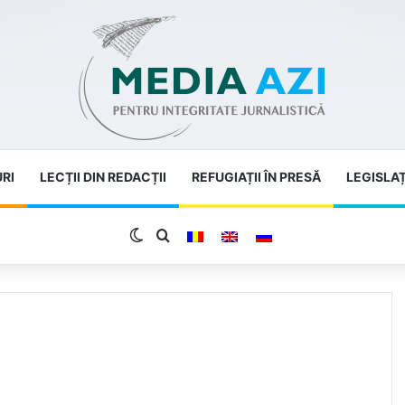
URI
LECȚII DIN REDACȚII
REFUGIAȚII ÎN PRESĂ
LEGISLAȚ
Switch skin
Search for