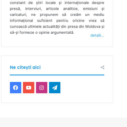
constant de ştiri locale şi internaţionale despre
presă, interviuri, articole analitice, emisiuni și
caricaturi, ne propunem să creăm un mediu
informaţional suficient pentru oricine vrea să
cunoască ultimele actualităţi din presa din Moldova şi
să-şi formeze o opinie argumentată.
detalii...
Ne citești aici
F
Y
I
T
a
o
n
e
c
u
s
l
e
T
t
e