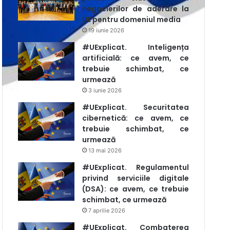
negocierilor de aderare la
UE pentru domeniul media
19 iunie 2026
#UExplicat. Inteligența
artificială: ce avem, ce
trebuie schimbat, ce
urmează
3 iunie 2026
#UExplicat. Securitatea
cibernetică: ce avem, ce
trebuie schimbat, ce
urmează
13 mai 2026
#UExplicat. Regulamentul
privind serviciile digitale
(DSA): ce avem, ce trebuie
schimbat, ce urmează
7 aprilie 2026
#UExplicat. Combaterea