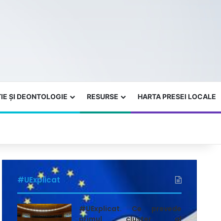
IE ȘI DEONTOLOGIE
RESURSE
HARTA PRESEI LOCALE
#UExplicat
#UExplicat. Ce prevede
primul cluster al