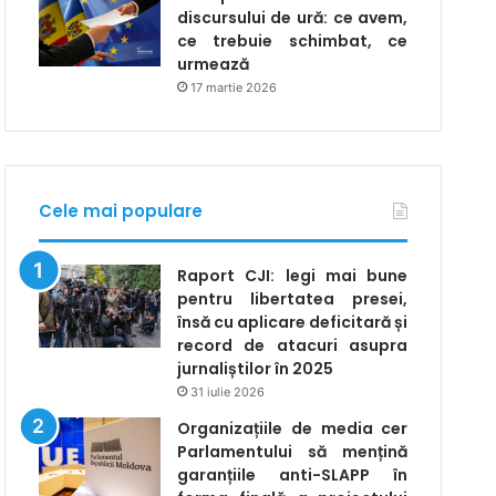
discursului de ură: ce avem,
ce trebuie schimbat, ce
urmează
17 martie 2026
Cele mai populare
Raport CJI: legi mai bune
pentru libertatea presei,
însă cu aplicare deficitară și
record de atacuri asupra
jurnaliștilor în 2025
31 iulie 2026
Organizațiile de media cer
Parlamentului să mențină
garanțiile anti-SLAPP în