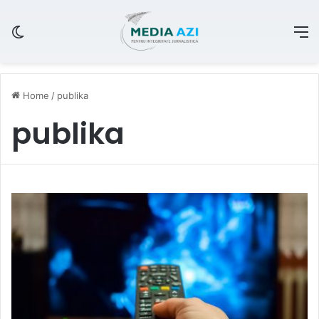
Switch skin
M
Home
/
publika
publika