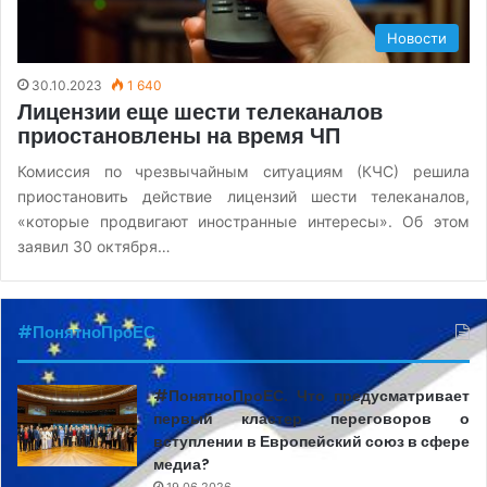
Новости
30.10.2023
1 640
Лицензии еще шести телеканалов
приостановлены на время ЧП
Комиссия по чрезвычайным ситуациям (КЧС) решила
приостановить действие лицензий шести телеканалов,
«которые продвигают иностранные интересы». Об этом
заявил 30 октября…
#ПонятноПроЕС
#ПонятноПроЕС. Что предусматривает
первый кластер переговоров о
вступлении в Европейский союз в сфере
медиа?
19.06.2026