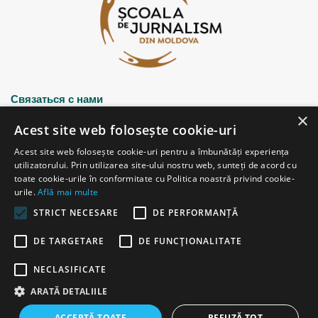
Связаться с нами
×
Acest site web folosește cookie-uri
Strada Șciusev, 53
Acest site web folosește cookie-uri pentru a îmbunătăți experiența
2012 Chișinău, Republica Moldova
utilizatorului. Prin utilizarea site-ului nostru web, sunteți de acord cu
tel: (+373 22) 213652, 227539
toate cookie-urile în conformitate cu Politica noastră privind cookie-
fax: (+373 22) 226681
urile.
Află mai multe
Email: redactia@ijc.md
STRICT NECESARE
DE PERFORMANȚĂ
DE TARGETARE
DE FUNCŢIONALITATE
© Copyright 2026, All Rights Reserved |
Powered by ProWeb
NECLASIFICATE
старая версия
ARATĂ DETALIILE
Facebook
YouTube
Instagram
Telegram
ACCEPTĂ TOATE
REFUZĂ TOT