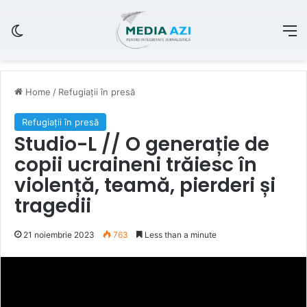
Switch skin
M
Home
/
Refugiații în presă
Refugiații în presă
Studio-L // O generație de
copii ucraineni trăiesc în
violență, teamă, pierderi și
tragedii
21 noiembrie 2023
763
Less than a minute