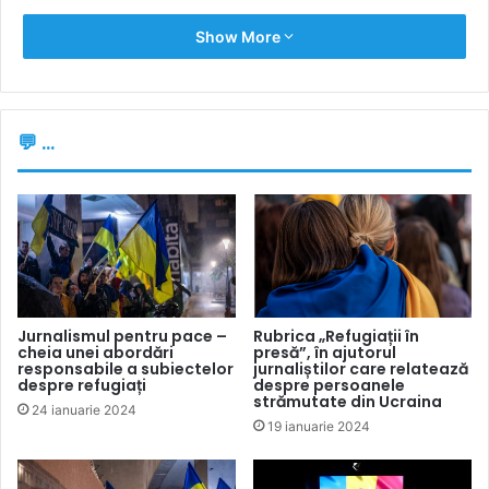
Show More
💬 ...
Jurnalismul pentru pace –
Rubrica „Refugiații în
cheia unei abordări
presă”, în ajutorul
responsabile a subiectelor
jurnaliștilor care relatează
despre refugiați
despre persoanele
strămutate din Ucraina
24 ianuarie 2024
19 ianuarie 2024