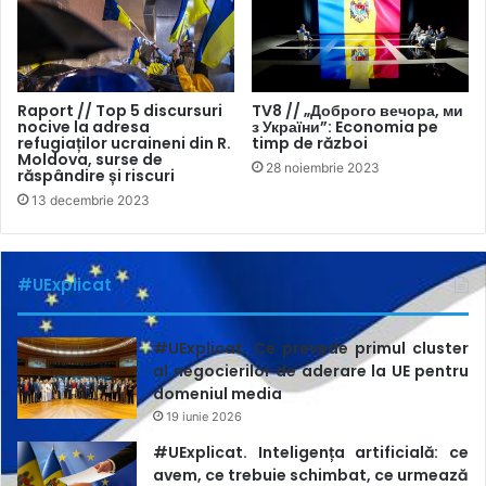
Raport // Top 5 discursuri
TV8 // „Доброго вечора, ми
nocive la adresa
з України”: Economia pe
refugiaților ucraineni din R.
timp de război
Moldova, surse de
28 noiembrie 2023
răspândire și riscuri
13 decembrie 2023
#UExplicat
#UExplicat. Ce prevede primul cluster
al negocierilor de aderare la UE pentru
domeniul media
19 iunie 2026
#UExplicat. Inteligența artificială: ce
avem, ce trebuie schimbat, ce urmează