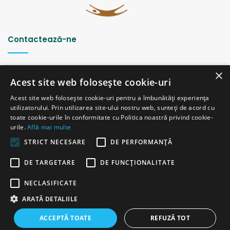
Contactează-ne
Strada Șciusev, 53
×
2012 Chișinău, Republica Moldova
Acest site web folosește cookie-uri
tel: (+373 22) 213652, 227539
Acest site web folosește cookie-uri pentru a îmbunătăți experiența
fax: (+373 22) 226681
utilizatorului. Prin utilizarea site-ului nostru web, sunteți de acord cu
Email: redactia@ijc.md
toate cookie-urile în conformitate cu Politica noastră privind cookie-
urile.
Află mai multe
STRICT NECESARE
DE PERFORMANȚĂ
© Copyright 2026, All Rights Reserved |
Powered by ProWeb
DE TARGETARE
DE FUNCŢIONALITATE
versiunea veche
NECLASIFICATE
Facebook
YouTube
Instagram
Telegram
ARATĂ DETALIILE
ACCEPTĂ TOATE
REFUZĂ TOT