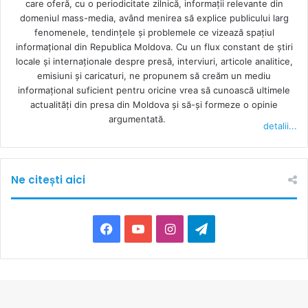
care oferă, cu o periodicitate zilnică, informații relevante din
domeniul mass-media, având menirea să explice publicului larg
fenomenele, tendințele și problemele ce vizează spațiul
informațional din Republica Moldova. Cu un flux constant de ştiri
locale şi internaţionale despre presă, interviuri, articole analitice,
emisiuni și caricaturi, ne propunem să creăm un mediu
informaţional suficient pentru oricine vrea să cunoască ultimele
actualităţi din presa din Moldova şi să-şi formeze o opinie
argumentată.
detalii...
Ne citești aici
Facebook
YouTube
Instagram
Telegram