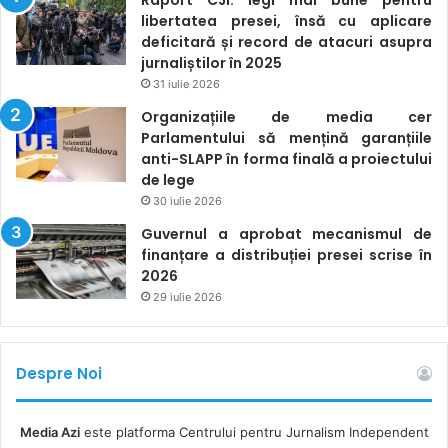
Raport CJI: legi mai bune pentru
libertatea presei, însă cu aplicare
deficitară și record de atacuri asupra
jurnaliștilor în 2025
31 iulie 2026
Organizațiile de media cer
Parlamentului să mențină garanțiile
anti-SLAPP în forma finală a proiectului
de lege
30 iulie 2026
Guvernul a aprobat mecanismul de
finanțare a distribuției presei scrise în
2026
29 iulie 2026
Despre Noi
Media Azi
este platforma Centrului pentru Jurnalism Independent