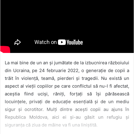
La mai bine de un an și jumătate de la izbucnirea războiului
din Ucraina, pe 24 februarie 2022, o generație de copii a
trăit în violență, teamă, pierderi și tragedii. Nu există un
aspect al vieții copiilor pe care conflictul să nu-l fi afectat,
aceștia fiind uciși, răniți, forțați să își părăsească
locuințele, privați de educație esențială și de un mediu
sigur și ocrotitor. Mulți dintre acești copii au ajuns în
Republica Moldova, aici ei și-au găsit un refugiu și
siguranța că ziua de mâine va fi una liniștită.