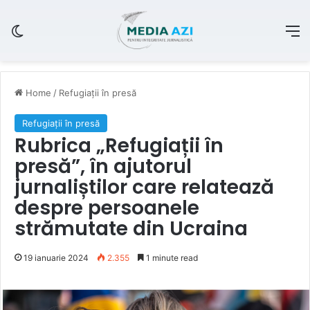
Switch skin
M
Home
/
Refugiații în presă
Refugiații în presă
Rubrica „Refugiații în
presă”, în ajutorul
jurnaliștilor care relatează
despre persoanele
strămutate din Ucraina
19 ianuarie 2024
2.355
1 minute read