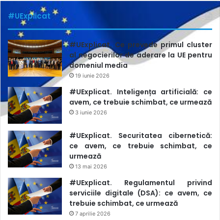
discursurile nocive care au circulat în R. Moldova la adresa
#UExplicat
refugiaților de la declanșarea războiului în Ucraina și a
compilat
sugestii din mai multe surse străine relevante
#UExplicat. Ce prevede primul cluster
privind norme esențiale în abordarea subiectelor legate de
al negocierilor de aderare la UE pentru
refugiați.
domeniul media
19 iunie 2026
Proiectul
„Sprijin pentru refugiații din Ucraina prin
#UExplicat. Inteligența artificială: ce
intermediul mass-media”,
finanțat de Guvernul Japoniei
avem, ce trebuie schimbat, ce urmează
3 iunie 2026
este o inițiativă a UNESCO dezvoltată în cadrul Planului
regional de răspuns la situația refugiaților din Ucraina,
#UExplicat. Securitatea cibernetică:
coordonat de UNHCR.
ce avem, ce trebuie schimbat, ce
urmează
13 mai 2026
refugiati
ucraina
unesco
#UExplicat. Regulamentul privind
serviciile digitale (DSA): ce avem, ce
trebuie schimbat, ce urmează
7 aprilie 2026