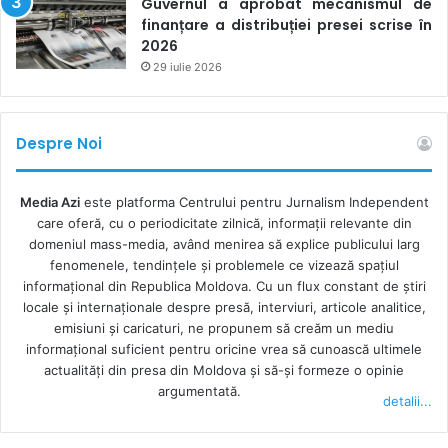
Guvernul a aprobat mecanismul de
finanțare a distribuției presei scrise în
2026
29 iulie 2026
Despre Noi
Media Azi
este platforma Centrului pentru Jurnalism Independent
care oferă, cu o periodicitate zilnică, informații relevante din
domeniul mass-media, având menirea să explice publicului larg
fenomenele, tendințele și problemele ce vizează spațiul
informațional din Republica Moldova. Cu un flux constant de ştiri
locale şi internaţionale despre presă, interviuri, articole analitice,
emisiuni și caricaturi, ne propunem să creăm un mediu
informaţional suficient pentru oricine vrea să cunoască ultimele
actualităţi din presa din Moldova şi să-şi formeze o opinie
argumentată.
detalii...