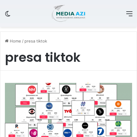
Switch skin
M
Home
/
presa tiktok
presa tiktok