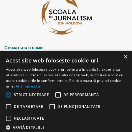
Связаться с нами
×
Acest site web folosește cookie-uri
Strada Șciusev, 53
Acest site web folosește cookie-uri pentru a îmbunătăți experiența
2012 Chișinău, Republica Moldova
utilizatorului. Prin utilizarea site-ului nostru web, sunteți de acord cu
tel: (+373 22) 213652, 227539
toate cookie-urile în conformitate cu Politica noastră privind cookie-
fax: (+373 22) 226681
urile.
Află mai multe
Email: redactia@ijc.md
STRICT NECESARE
DE PERFORMANȚĂ
DE TARGETARE
DE FUNCŢIONALITATE
© Copyright 2026, All Rights Reserved |
Powered by ProWeb
NECLASIFICATE
старая версия
ARATĂ DETALIILE