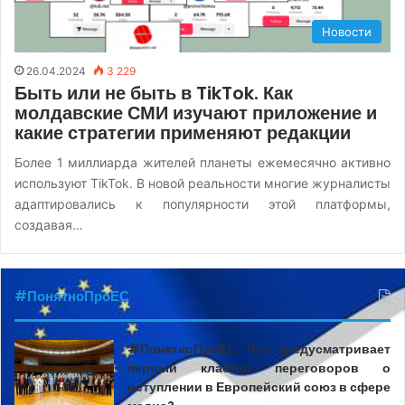
Новости
26.04.2024
3 229
Быть или не быть в TikTok. Как
молдавские СМИ изучают приложение и
какие стратегии применяют редакции
Более 1 миллиарда жителей планеты ежемесячно активно
используют TikTok. В новой реальности многие журналисты
адаптировались к популярности этой платформы,
создавая…
#ПонятноПроЕС
#ПонятноПроЕС. Что предусматривает
первый кластер переговоров о
вступлении в Европейский союз в сфере