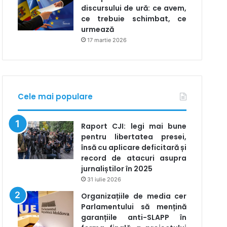
discursului de ură: ce avem,
ce trebuie schimbat, ce
urmează
17 martie 2026
Cele mai populare
Raport CJI: legi mai bune
pentru libertatea presei,
însă cu aplicare deficitară și
record de atacuri asupra
jurnaliștilor în 2025
31 iulie 2026
Organizațiile de media cer
Parlamentului să mențină
garanțiile anti-SLAPP în