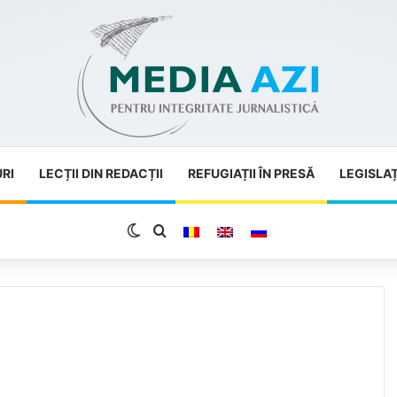
URI
LECȚII DIN REDACȚII
REFUGIAȚII ÎN PRESĂ
LEGISLAȚ
Switch skin
Search for