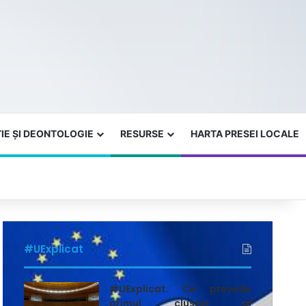
IE ȘI DEONTOLOGIE
RESURSE
HARTA PRESEI LOCALE
#UExplicat
#UExplicat. Ce prevede
primul cluster al