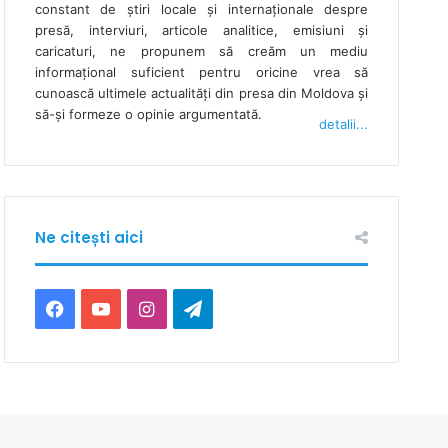
constant de ştiri locale şi internaţionale despre
presă, interviuri, articole analitice, emisiuni și
caricaturi, ne propunem să creăm un mediu
informaţional suficient pentru oricine vrea să
cunoască ultimele actualităţi din presa din Moldova şi
să-şi formeze o opinie argumentată.
detalii...
Ne citești aici
F
Y
I
T
a
o
n
e
c
u
s
l
e
T
t
e