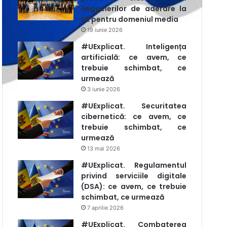
negocierilor de aderare la
UE pentru domeniul media
19 iunie 2026
#UExplicat. Inteligența
artificială: ce avem, ce
trebuie schimbat, ce
urmează
3 iunie 2026
#UExplicat. Securitatea
cibernetică: ce avem, ce
trebuie schimbat, ce
urmează
13 mai 2026
#UExplicat. Regulamentul
privind serviciile digitale
(DSA): ce avem, ce trebuie
schimbat, ce urmează
7 aprilie 2026
#UExplicat. Combaterea