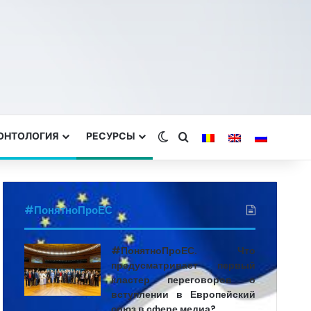
ЕОНТОЛОГИЯ
РЕСУРСЫ
Switch skin
Search for
#ПонятноПроЕС
#ПонятноПроЕС. Что
предусматривает первый
кластер переговоров о
вступлении в Европейский
союз в сфере медиа?