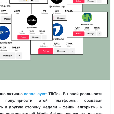
чно активно
используют
TikTok. В новой реальности
 популярности этой платформы, создавая
ь и другую сторону медали – фейки, алгоритмы и
 пользователей. Media Azi решило узнать, как это