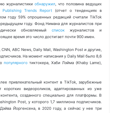
ению журналистики
обнаружил
, что половина ведущих
 а
Publishing Trends Report
(отчет о тенденциях в
шлом году 59% опрошенных редакций считали TikTok
 предыдущем году. Фонд Нимана для журналистов при
иодически обновляемый
список
журналистов и
тоящее время это число достигает почти 900 имен.
CNN, ABC News, Daily Mail, Washington Post и другие,
писчиков. На момент написания у Daily Mail было 8,6
го
популярного
тиктокера, Хаби Лэйма (Khaby Lame),
лее привлекательный контент в TikTok, зарубежные
т коротких видеороликов, адаптированных из уже
 контента, созданного специально для платформы. В
shington Post, у которого 1,7 миллиона подписчиков.
Дэйва Йоргенсена, в 2020 году, а сейчас у нее три