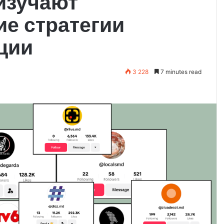
изучают
ие стратегии
ции
3 228
7 minutes read