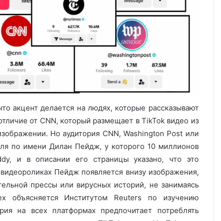
что акцент делается на людях, которые рассказывают
отличие от CNN, который размещает в TikTok видео из
изображении. Но аудитория CNN, Washington Post или
теля по имени Дилан Пейдж, у которого 10 миллионов
dy, и в описании его страницы указано, что это
х видеороликах Пейдж появляется внизу изображения,
тельной прессы или вирусных историй, не занимаясь
ех объясняется Институтом Reuters по изучению
ория на всех платформах предпочитает потреблять