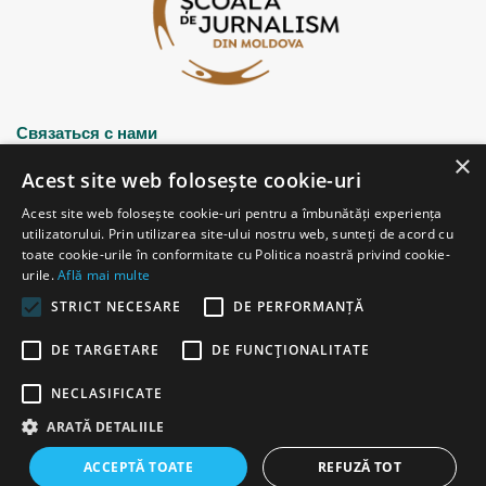
Связаться с нами
×
Acest site web folosește cookie-uri
Strada Șciusev, 53
Acest site web folosește cookie-uri pentru a îmbunătăți experiența
2012 Chișinău, Republica Moldova
utilizatorului. Prin utilizarea site-ului nostru web, sunteți de acord cu
tel: (+373 22) 213652, 227539
toate cookie-urile în conformitate cu Politica noastră privind cookie-
fax: (+373 22) 226681
urile.
Află mai multe
Email: redactia@ijc.md
STRICT NECESARE
DE PERFORMANȚĂ
DE TARGETARE
DE FUNCŢIONALITATE
© Copyright 2026, All Rights Reserved |
Powered by ProWeb
NECLASIFICATE
старая версия
ARATĂ DETALIILE
Facebook
YouTube
Instagram
Telegram
ACCEPTĂ TOATE
REFUZĂ TOT