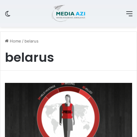
Switch skin
M
Home
/
belarus
belarus