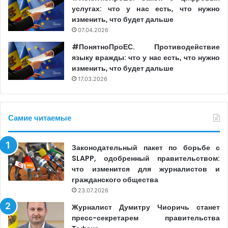
опасаясь преследований.
услугах: что у нас есть, что нужно
изменить, что будет дальше
В этом контексте МИП выражает свою солидарность с
07.04.2026
независимыми и мужественными белорусскими
#ПонятноПроЕС. Противодействие
журналистами, которые продолжают работать в стране
языку вражды: что у нас есть, что нужно
и в изгнании, несмотря на давление. По их словам,
изменить, что будет дальше
17.03.2026
Беларусь остается одной из самых больших в мире
тюрем для журналистов. В этой связи МИП напомнил
об одном из последних случаев, когда журналист,
Самие читаемые
вице-президент Белорусской ассоциации журналистов
Ирина Славникова была приговорена к пяти годам
лишения свободы в колонии строгого режима по
Законодательный пакет по борьбе с
SLAPP, одобренный правительством:
политически мотивированному обвинению на закрытом
что изменится для журналистов и
судебном процессе.
гражданского общества
23.07.2026
Организация призывает международное сообщество и
Журналист Думитру Чиоричь станет
такие структуры, как Организация по безопасности и
пресс-секретарем правительства
сотрудничеству в Европе, не упускать из виду нападки