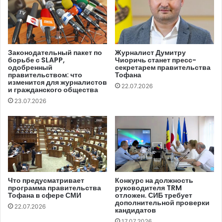
обвинениям. Кроме того, страну покинули сотни
журналистов и закрылись десятки независимых
редакций.
Законодательный пакет по
Журналист Думитру
борьбе с SLAPP,
Чиоричь станет пресс-
По данным организации, за последние два года
одобренный
секретарем правительства
полиция и другие представители силовых структур
правительством: что
Тофана
изменится для журналистов
осуществили более 500 арестов и задержаний. МИП
22.07.2026
и гражданского общества
сообщает, что критикующие правительство
23.07.2026
журналисты продолжают сталкиваться с
запугиваниями, штрафами, уголовными обвинениями и
угрозами жестокого обращения или пыток в тюрьмах.
«После принятия драконовских поправок к Уголовному
кодексу, дающих органам государственной власти
Что предусматривает
Конкурс на должность
программа правительства
руководителя TRM
дополнительные полномочия по регулированию СМИ,
Тофана в сфере СМИ
отложен. СИБ требует
цензуре подверглись и многие ведущие независимые
дополнительной проверки
22.07.2026
кандидатов
газеты и СМИ страны, которые были признаны
17.07.2026