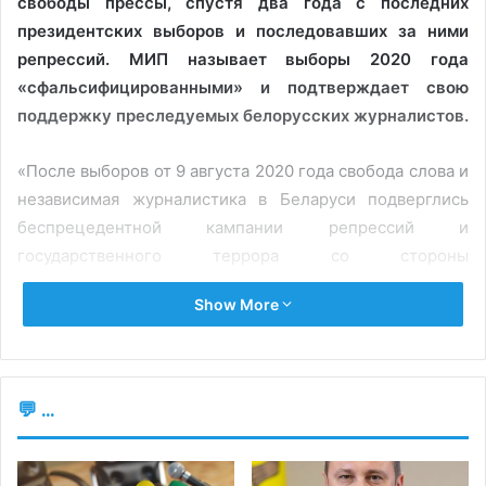
свободы прессы, спустя два года с последних
президентских выборов и последовавших за ними
репрессий. МИП называет выборы 2020 года
«сфальсифицированными» и подтверждает свою
поддержку преследуемых белорусских журналистов.
«После выборов от 9 августа 2020 года свобода слова и
независимая журналистика в Беларуси подверглись
беспрецедентной кампании репрессий и
государственного террора со стороны
правоохранительных органов и правительства
Show More
союзника Кремля Александра Лукашенко», – пишет
МИП.
Институт утверждает, что 30 журналистов и
💬 ...
работников СМИ в настоящее время остаются за
решеткой, в следственных изоляторах и тюрьмах по
сфабрикованным или политически мотивированным