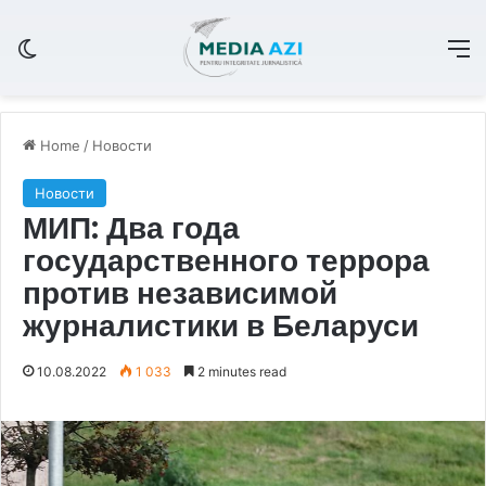
Switch skin
M
Home
/
Новости
Новости
МИП: Два года
государственного террора
против независимой
журналистики в Беларуси
10.08.2022
1 033
2 minutes read