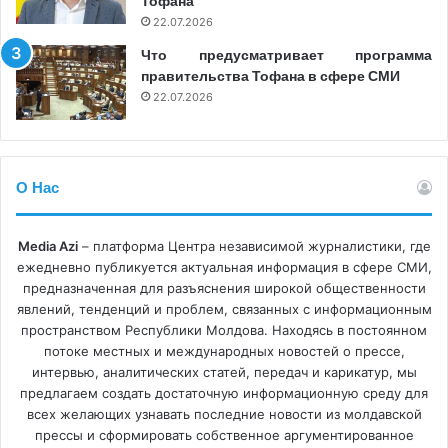
Тофана
правительств на свободу прессы и требовать
22.07.2026
немедленного освобождения всех медиа-
Что предусматривает программа
профессионалов, находящихся за решеткой.
правительства Тофана в сфере СМИ
22.07.2026
belarus
lukasenko
mass media
О Нас
Media Azi
– платформа Центра независимой журналистики, где
ежедневно публикуется актуальная информация в сфере СМИ,
предназначенная для разъяснения широкой общественности
явлений, тенденций и проблем, связанных с информационным
пространством Республики Молдова. Находясь в постоянном
потоке местных и международных новостей о прессе,
интервью, аналитических статей, передач и карикатур, мы
предлагаем создать достаточную информационную среду для
всех желающих узнавать последние новости из молдавской
прессы и сформировать собственное аргументированное