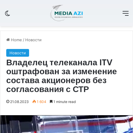
Switch skin
M
Home
/
Новости
Новости
Владелец телеканала ITV
оштрафован за изменение
состава акционеров без
согласования с СТР
21.08.2023
1 604
1 minute read