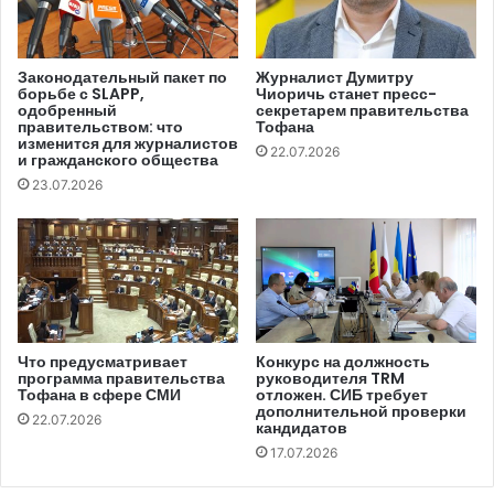
В ходе встречи, на которой обсуждалась эта тема,
председатель СТР Лилиана Вицу заявила, что это не
Законодательный пакет по
Журналист Думитру
борьбе с SLAPP,
Чиоричь станет пресс-
беспрецедентная ситуация, но, учитывая серьезность
одобренный
секретарем правительства
нарушения, санкции должны быть более серьезными:
правительством: что
Тофана
изменится для журналистов
«Речь идет о правовом режиме собственности, о
22.07.2026
и гражданского общества
прозрачности собственности, и из этого вытекают
23.07.2026
другие недостатки нашего аудиовизуала».
Что предусматривает
Конкурс на должность
программа правительства
руководителя TRM
Тофана в сфере СМИ
отложен. СИБ требует
дополнительной проверки
22.07.2026
кандидатов
17.07.2026