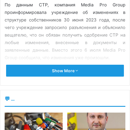
По данным СТР, компания Media Pro Group
проинформировала учреждение об изменениях в
структуре собственников 30 июня 2023 года, после
чего учреждение запросило разъяснения и объяснило
вещателю, что он обязан получить одобрение СТР на
любые изменения, внесенные в документы и
заявленные данные. Вместо этого 6 июля Media Pro
Group сообщила, что изменения уже произошли.
Show More
Компания направила СТР выписку из Государственного
реестра юридических лиц, выданную 30 июня, в
которой Хроми Жюльен Екатерина фигурирует
единственным собственником, которому принадлежит
💬 ...
100% акций. На данный же момент, согласно
информации, опубликованной на портале СТР,
владельцами Media Pro Group являются граждане
Наталья Полякова с долей 49% и Иван Вуйку с 51%.