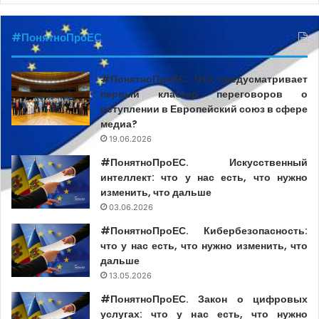
ворвались в офис Jurnal TV».
#ПонятноПроЕС
alexei vizdan
ion tarna
Jurnal TV
#ПонятноПроЕС. Что предусматривает
первый кластер переговоров о
вступлении в Европейский союз в сфере
медиа?
19.06.2026
#ПонятноПроЕС. Искусственный
интеллект: что у нас есть, что нужно
изменить, что дальше
03.06.2026
#ПонятноПроЕС. Кибербезопасность:
что у нас есть, что нужно изменить, что
дальше
13.05.2026
#ПонятноПроЕС. Закон о цифровых
услугах: что у нас есть, что нужно