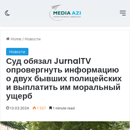
Switch skin
M
Home
/
Новости
Новости
Суд обязал JurnalTV
опровергнуть информацию
о двух бывших полицейских
и выплатить им моральный
ущерб
13.03.2024
1 537
1 minute read