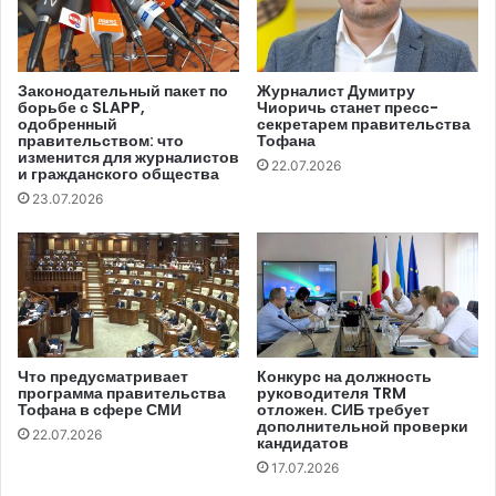
выплатить каждому по 25 400 леев в качестве
морального ущерба и судебных издержек.
Законодательный пакет по
Журналист Думитру
борьбе с SLAPP,
Чиоричь станет пресс-
Судьи вынесли решение о частичном удовлетворении
одобренный
секретарем правительства
иска, которое можно обжаловать в течение 30 дней.
правительством: что
Тофана
изменится для журналистов
22.07.2026
и гражданского общества
Ранее судьи Кишиневского суда
отклонили
апелляцию
23.07.2026
Jurnal TV на решение СТР о применении санкций
против телеканала за непредоставление достоверной
информации при передаче новостей о бывших
полицейских Алексее Виздане, Ионе Цэрнэ и Игоре
Аксенти. Затем заявители обвинили телеканал в
нарушении их прав при трансляции расследования
Что предусматривает
Конкурс на должность
программа правительства
руководителя TRM
«Активы и интересы ИП Дубоссары», репортажей
Тофана в сфере СМИ
отложен. СИБ требует
«Дубоссарские полицейские глазами ANI», «Утечки из
дополнительной проверки
22.07.2026
кандидатов
дела Виздана&Цэрна», «Они хотели захватить власть в П
17.07.2026
«Дубоссары», а также новость под заголовком «Силой