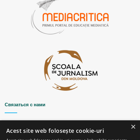
Связаться с нами
Strada Șciusev, 53
×
2012 Chișinău, Republica Moldova
Acest site web folosește cookie-uri
tel: (+373 22) 213652, 227539