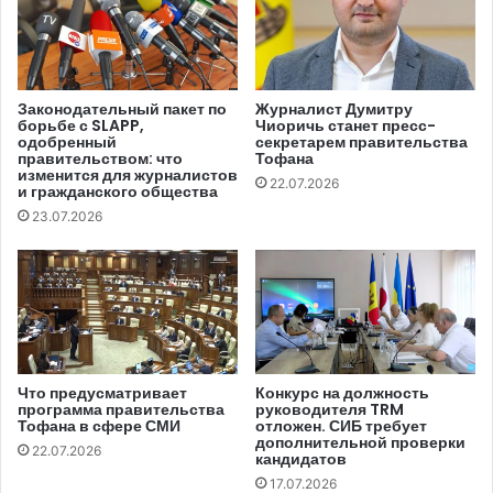
подписку. (…) ZdG просит Правительство,
парламентскую комиссию по СМИ,
неправительственные организации в сфере СМИ, а
также партнеров по развитию максимально тщательно
Законодательный пакет по
Журналист Думитру
борьбе с SLAPP,
Чиоричь станет пресс-
проанализировать риски этого решения, включая риск
одобренный
секретарем правительства
правительством: что
Тофана
закрытия печатной версии ZdG», — говорится в
изменится для журналистов
22.07.2026
обращении издания.
и гражданского общества
23.07.2026
«Печатные СМИ – единственный способ охватить все
дома и населенные пункты, особенно в сельской
местности, где жители не имеют интернета или не
практикуют непрофессиональное информирование в
социальных сетях. (…) Совершенно очевидно
безоговорочное злоупотребление государственным
Что предусматривает
Конкурс на должность
программа правительства
руководителя TRM
предприятием, которое, превысив любой разумный
Тофана в сфере СМИ
отложен. СИБ требует
дополнительной проверки
предел, посредством одностороннего решения
22.07.2026
кандидатов
увеличивает стоимость распространения на 400-600%,
17.07.2026