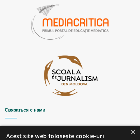
Связаться с нами
Strada Șciusev, 53
×
2012 Chișinău, Republica Moldova
Acest site web folosește cookie-uri