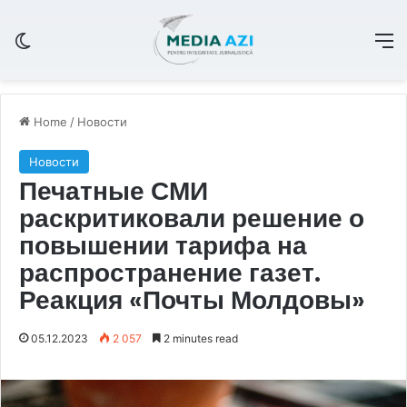
Switch skin
M
Home
/
Новости
Новости
Печатные СМИ
раскритиковали решение о
повышении тарифа на
распространение газет.
Реакция «Почты Молдовы»
05.12.2023
2 057
2 minutes read