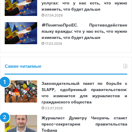
услугах: что у нас есть, что нужно
что обновление тарифов на распространение
изменить, что будет дальше
периодических изданий является необходимой мерой
07.04.2026
для обеспечения непрерывности услуг.
#ПонятноПроЕС. Противодействие
языку вражды: что у нас есть, что нужно
изменить, что будет дальше
«Кроме того, это напрямую влияет на заработную плату
17.03.2026
наших сотрудников, в частности, более 2 тыс. почтовых
работников, которые распространяют газеты. Мы были
вынуждены изменить тариф в соответствии с
Самие читаемые
реальными затратами, после того как власти запустили
механизм поддержки редакций. Этот факт обеспечит
Законодательный пакет по борьбе с
устойчивость сервиса, деятельность редакций, а также
SLAPP, одобренный правительством:
поддержание доступных цен для граждан. (…) Мы
что изменится для журналистов и
осознаем тот факт, что услуга подписки на
гражданского общества
периодические издания имеет социальное
23.07.2026
воздействие, обеспечивая доступ к информации для
Журналист Думитру Чиоричь станет
граждан страны», — говорится в ответе «Почты
пресс-секретарем правительства
Молдовы» изданию Media Azi.
Тофана