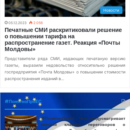
Новости
05.12.2023
2 056
Печатные СМИ раскритиковали решение
о повышении тарифа на
распространение газет. Реакция «Почты
Молдовы»
Представители ряда СМИ, издающих печатаную версию
газеты, выразили недовольство относительно решения
госпредприятия «Почта Молдовы» о повышении стоимости
распространения изданий в…
#ПонятноПроЕС
#ПонятноПроЕС. Что предусматривает
первый кластер переговоров о