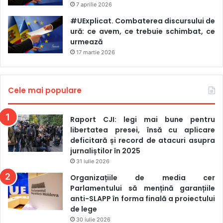
7 aprilie 2026
constrânși să ajustăm tarifele la nivelul costurilor reale în
#UExplicat. Combaterea discursului de
urma inițierii de către autorități a unui mecanism de
ură: ce avem, ce trebuie schimbat, ce
susținere a redacțiilor. Acest fapt va asigura
urmează
sustenabilitatea serviciului, activitatea redacțiilor, precum
17 martie 2026
și menținerea unor prețuri accesibile pentru cetățeni. (…)
Suntem conștienți de faptul că serviciul de abonare la
publicații periodice este unul cu impact social, oferind
Cele mai populare
acces la informație pentru cetățenii din țară”, potrivit unui
răspuns al Poștei Moldovei pentru Media Azi.
Raport CJI: legi mai bune pentru
libertatea presei, însă cu aplicare
deficitară și record de atacuri asupra
posta moldovei
presa moldova
jurnaliștilor în 2025
31 iulie 2026
ziare
ziarul de garda
Organizațiile de media cer
Parlamentului să mențină garanțiile
anti-SLAPP în forma finală a proiectului
de lege
30 iulie 2026