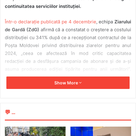
continuitatea serviciilor instituției.
Într-o declarație publicată pe 4 decembrie
, echipa
Ziarului
de Gardă (ZdG)
afirmă că a constatat o creștere a costului
distribuției cu 341% după ce a recepționat contractul de la
Poșta Moldovei privind distribuirea ziarelor pentru anul
2024, „ceea ce afectează în mod critic capacitatea
redacției de a desfășura campania de abonare și de a-și
asuma producerea ediției tipărite pentru anii următori”.
„Asta înseamnă că și redacția ar urma să crească costurile
Show More
unui abonament cu circa 350%, dar așa cum peste 80%
dintre abonații ZdG sunt pensionari sau persoane
vulnerabile, deducem că majoritatea dintre ei nu vor putea
să mai perfecteze abonamente. (…) ZdG solicită
💬 ...
Guvernului, Comisiei Parlamentare pentru mass-media,
ONG-urilor de media și partenerilor de dezvoltare să
analizeze cu maximă diligență riscurile acestei decizii,