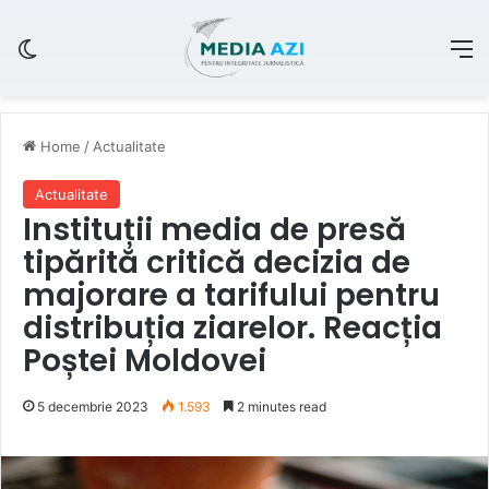
Switch skin
M
Home
/
Actualitate
Actualitate
Instituții media de presă
tipărită critică decizia de
majorare a tarifului pentru
distribuția ziarelor. Reacția
Poștei Moldovei
5 decembrie 2023
1.593
2 minutes read