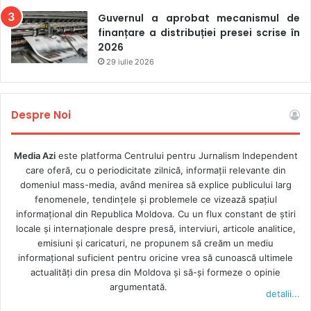
Guvernul a aprobat mecanismul de
finanțare a distribuției presei scrise în
2026
29 iulie 2026
Despre Noi
Media Azi
este platforma Centrului pentru Jurnalism Independent
care oferă, cu o periodicitate zilnică, informații relevante din
domeniul mass-media, având menirea să explice publicului larg
fenomenele, tendințele și problemele ce vizează spațiul
informațional din Republica Moldova. Cu un flux constant de ştiri
locale şi internaţionale despre presă, interviuri, articole analitice,
emisiuni și caricaturi, ne propunem să creăm un mediu
informaţional suficient pentru oricine vrea să cunoască ultimele
actualităţi din presa din Moldova şi să-şi formeze o opinie
argumentată.
detalii...