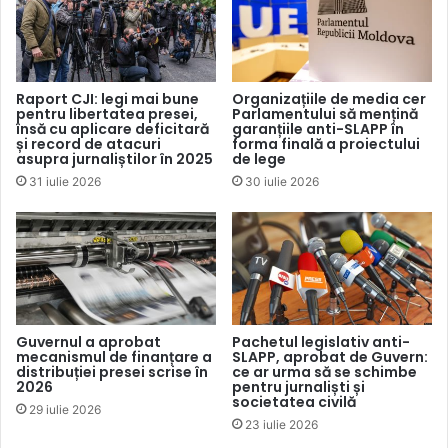
inclusiv riscul închiderii variantei tipărite a ZdG”, atrage
atenția instituția media.
„Presa scrisă este singura modalitate de a ajunge în toate
Raport CJI: legi mai bune
Organizațiile de media cer
pentru libertatea presei,
Parlamentului să mențină
casele și localitățile, îndeosebi în cele rurale, acolo unde
însă cu aplicare deficitară
garanțiile anti-SLAPP în
cetățenii nu au internet ori nu practică informarea
și record de atacuri
forma finală a proiectului
asupra jurnaliștilor în 2025
de lege
neprofesionistă de pe rețelele de socializare. (…) Este
31 iulie 2026
30 iulie 2026
foarte evident abuzul incalificabil al unei întreprinderi de
stat care, depășind orice limită rațională, printr-o decizie
unilaterală, majorează costul distribuției cu 400-600%,
lipsind astfel cam o jumătate de milion de cetățeni de
dreptul elementar la informație și publicația preferată”, se
arată și într-un
apel
semnat de reprezentanți ai redacțiilor
Guvernul a aprobat
Pachetul legislativ anti-
publicațiilor periodice din Republica Moldova.
mecanismul de finanțare a
SLAPP, aprobat de Guvern:
distribuției presei scrise în
ce ar urma să se schimbe
2026
pentru jurnaliști și
societatea civilă
Publicația Observatorul de Nord a catalogat decizia drept
29 iulie 2026
23 iulie 2026
una „fără precedent”. „În toiul campaniei de promovare a