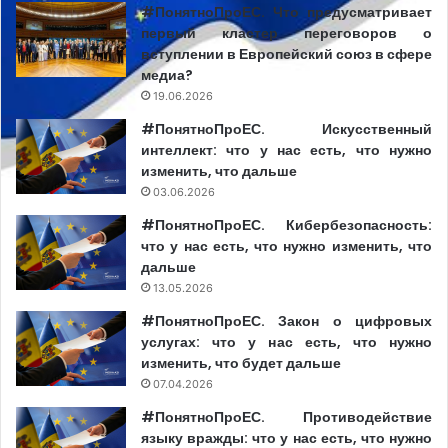
#ПонятноПроЕС. Что предусматривает
продвижению верховенства права. Это также жест, в
первый кластер переговоров о
том числе со стороны Правительства, как элемент
вступлении в Европейский союз в сфере
поддержки, прежде всего, для представителей СМИ»,
медиа?
— уточнил директор АГУ Мирча Ешану на пресс-
19.06.2026
конференции после заседания Правительства.
#ПонятноПроЕС. Искусственный
интеллект: что у нас есть, что нужно
изменить, что дальше
Новые тарифы должны вступить в силу с 1 августа 2022
03.06.2026
года.
#ПонятноПроЕС. Кибербезопасность:
что у нас есть, что нужно изменить, что
Портал Media Azi попытался узнать более подробную
дальше
информацию от АГУ о категориях данных, к которым
13.05.2026
будут иметь доступ журналисты, но нас попросили
#ПонятноПроЕС. Закон о цифровых
отправить официальный запрос. Редакция вернется к
услугах: что у нас есть, что нужно
этой теме после получения ответа.
изменить, что будет дальше
07.04.2026
В последние годы Центр независимой журналистики
#ПонятноПроЕС. Противодействие
проводил
кампании, призывающие к снятию платы за
языку вражды: что у нас есть, что нужно