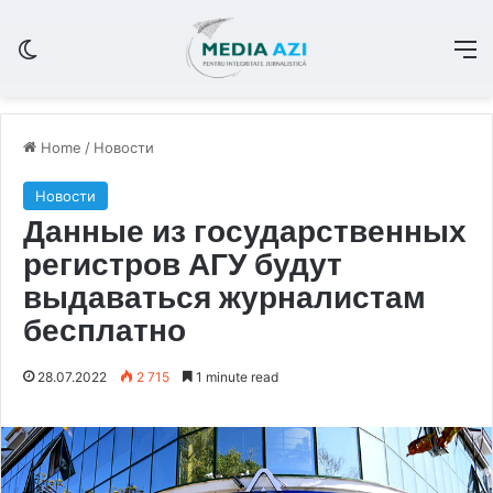
Switch skin
M
Home
/
Новости
Новости
Данные из государственных
регистров АГУ будут
выдаваться журналистам
бесплатно
28.07.2022
2 715
1 minute read