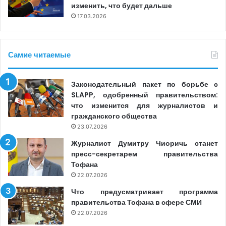
изменить, что будет дальше
информацию из государственных регистров,
17.03.2026
запрашиваемую прессой.
Ранее в Парламенте был зарегистрирован
Самие читаемые
законопроект, предусматривающий предоставление
журналистам бесплатного доступа к базам данных АГУ
при условии, что СМИ зарегистрируются в качестве
Законодательный пакет по борьбе с
SLAPP, одобренный правительством:
оператора персональных данных. Проект не был
что изменится для журналистов и
утвержден и был возвращен Правительству. В
гражданского общества
настоящее время Министерство юстиции утверждает,
23.07.2026
что разрабатывает новый законопроект о доступе к
Журналист Думитру Чиоричь станет
информации.
пресс-секретарем правительства
Тофана
22.07.2026
asp
baza de date gratuit
Что предусматривает программа
правительства Тофана в сфере СМИ
22.07.2026