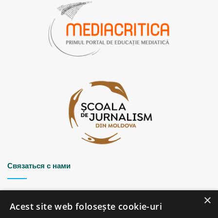
Связаться с нами
Strada Șciusev, 53
×
2012 Chișinău, Republica Moldova
Acest site web folosește cookie-uri
tel: (+373 22) 213652, 227539