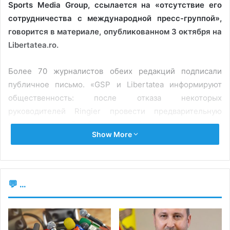
Sports Media Group, ссылается на «отсутствие его
сотрудничества с международной пресс-группой»,
говорится в материале, опубликованном 3 октября на
Libertatea.ro.
Более 70 журналистов обеих редакций подписали
публичное письмо. «GSP и Libertatea информируют
общественность: после отказа некоторых
руководителей Ringier провести предварительную
проверку статей об игорных фирмах, являющихся
Show More
рекламными клиентами, Ringier в понедельник, 2
октября, потребовал отставки главного редактора GSP
Кэтэлина Цепелина. Мы с этим не согласны», — заявили
журналисты.
💬 ...
По данным источника, Цепелин прокомментировал
решение руководства Ringier постом в Facebook, в