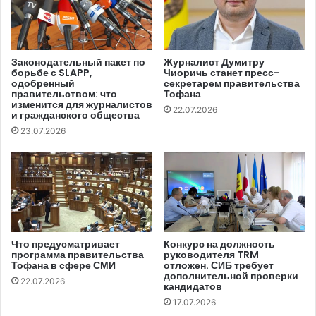
котором утверждает, что «это было вызвано тем, что я
выступал против некоторых решений, которые, мне
кажется, пытались нарушить принципы независимой
прессы». В том же посте журналист рассказывает и о
Законодательный пакет по
Журналист Думитру
борьбе с SLAPP,
Чиоричь станет пресс-
«нескольких эпизодах, свидетельствующих о
одобренный
секретарем правительства
вмешательстве коммерческой деятельности в
правительством: что
Тофана
изменится для журналистов
22.07.2026
редакционную политику».
и гражданского общества
23.07.2026
На встрече с представителями Libertatea и GSP во
вторник, 3 октября, Робин Лингг заявил, что «мы всегда
предоставляли редакционную свободу», и заявил, что
уход Кэтэлина Цепелина был мотивирован
«отсутствием его сотрудничества с международной
пресс-группой», пишет Libertatea.ro.
Что предусматривает
Конкурс на должность
программа правительства
руководителя TRM
Тофана в сфере СМИ
отложен. СИБ требует
Кэтэлин Цепелин проработал в команде GSP 20 лет, из
дополнительной проверки
22.07.2026
кандидатов
которых последние пять лет — в должности главного
17.07.2026
редактора.