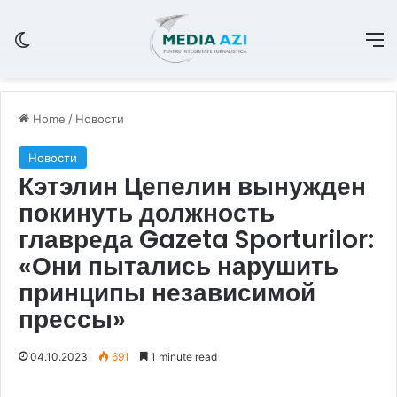
Switch skin
M
Home
/
Новости
Новости
Кэтэлин Цепелин вынужден
покинуть должность
главреда Gazeta Sporturilor:
«Они пытались нарушить
принципы независимой
прессы»
04.10.2023
691
1 minute read