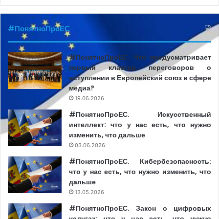
Центр независимой журналистики и ActiveWatch
#ПонятноПроЕС
выразили солидарность с более чем 70 журналистами
изданий Gazeta Sporturilor и Libertatea, «которые
#ПонятноПроЕС. Что предусматривает
публично заявили о том, что обе редакции
первый кластер переговоров о
неоднократно подвергались редакционному давлению
вступлении в Европейский союз в сфере
со стороны руководства группы Ringier, которое
медиа?
завершилось увольнением главного редактора Gazeta
19.06.2026
Sporturilor Кэтэлина Цепелина».
#ПонятноПроЕС. Искусственный
интеллект: что у нас есть, что нужно
изменить, что дальше
03.06.2026
#ПонятноПроЕС. Кибербезопасность:
что у нас есть, что нужно изменить, что
дальше
13.05.2026
#ПонятноПроЕС. Закон о цифровых
услугах: что у нас есть, что нужно