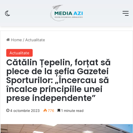
Switch skin
M
Home
/
Actualitate
Actualitate
Cătălin Țepelin, forțat să
plece de la șefia Gazetei
Sporturilor: „Încercau să
încalce principiile unei
prese independente”
4 octombrie 2023
776
1 minute read