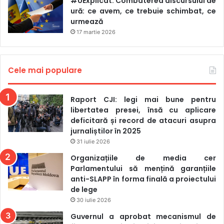
#UExplicat. Combaterea discursului de
ură: ce avem, ce trebuie schimbat, ce
urmează
17 martie 2026
Cele mai populare
Raport CJI: legi mai bune pentru
libertatea presei, însă cu aplicare
deficitară și record de atacuri asupra
jurnaliștilor în 2025
31 iulie 2026
Organizațiile de media cer
Parlamentului să mențină garanțiile
anti-SLAPP în forma finală a proiectului
de lege
30 iulie 2026
Guvernul a aprobat mecanismul de