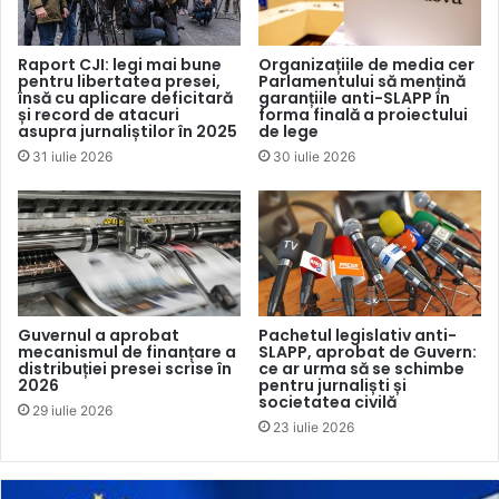
editorial”.
Raport CJI: legi mai bune
Organizațiile de media cer
pentru libertatea presei,
Parlamentului să mențină
La întâlnirea cu reprezentanți ai Libertatea și GSP marți, 3
însă cu aplicare deficitară
garanțiile anti-SLAPP în
octombrie, Robin Lingg a declarat că „noi am acordat
și record de atacuri
forma finală a proiectului
asupra jurnaliștilor în 2025
de lege
întotdeauna libertatea editorială” și a susținut că plecarea
31 iulie 2026
30 iulie 2026
lui Cătălin Țepelin a fost motivată de „lipsa de colaborare a
acestuia cu grupul internațional de presă”, potrivit
Libertatea.ro.
Cătălin Țepelin a lucrat în echipa GSP timp de 20 de ani,
iar în calitate de radactor-șef a activat în ultimii cinci ani.
Guvernul a aprobat
Pachetul legislativ anti-
mecanismul de finanțare a
SLAPP, aprobat de Guvern:
distribuției presei scrise în
ce ar urma să se schimbe
Centrul pentru Jurnalism Independent și ActiveWatch
și-
2026
pentru jurnaliști și
au exprimat solidaritatea
cu cei peste 70 de jurnaliști ai
societatea civilă
29 iulie 2026
publicațiilor Gazeta Sporturilor și Libertatea, „care au
23 iulie 2026
sesizat public faptul că asupra celor două redacții s-au
făcut presiuni editoriale din partea managementului