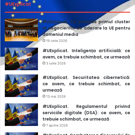
#UExplicat
grupului Ringier, în mod repetat, presiuni care au culminat
cu demiterea redactorului șef al Gazetei Sporturilor,
Cătălin Țepelin”.
#UExplicat. Ce prevede primul cluster
al negocierilor de aderare la UE pentru
domeniul media
19 iunie 2026
#UExplicat. Inteligența artificială: ce
avem, ce trebuie schimbat, ce urmează
3 iunie 2026
#UExplicat. Securitatea cibernetică:
ce avem, ce trebuie schimbat, ce
urmează
13 mai 2026
#UExplicat. Regulamentul privind
serviciile digitale (DSA): ce avem, ce
trebuie schimbat, ce urmează
7 aprilie 2026