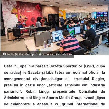
Redacția Gazetei Sporturilor. Sursa: Libertatea.ro
Cătălin Țepelin a părăsit Gazeta Sporturilor (GSP), după
ce radacțiile Gazeta și Libertatea au reclamat oficial, la
managementul elvețiano-bulgar al trustului Ringier,
presiuni în cazul unor „articole sensibile din industria
pariurilor”. Robin Lingg, președintele Consiliului de
Administrație al Ringier Sports Media Group invocă „lipsa
de colaborare a acestuia cu grupul internațional de