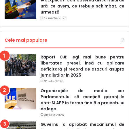
#UExplicat. Combaterea discursului de
consideră că legea riscă să instituie un control în două
ură: ce avem, ce trebuie schimbat, ce
etape pentru televiziuni și posturile de radio, odată ce ele
urmează
rămân sub monitorizarea și controlul Consiliului
17 martie 2026
Audiovizualului, dar „prin mecanismele de înregistrare și
aplicare la subvenții, apare și Ministerul Culturii. (…) Se
Cele mai populare
conturează un sistem cu două centre de influență”. Adela
Răileanu a exprimat obiecții și cu privire la rolul consacrat
Consiliului de Presă: „Autoreglementarea presupune
Raport CJI: legi mai bune pentru
recunoașterea și susținerea întregii bresle jurnalistice, nu
libertatea presei, însă cu aplicare
deficitară și record de atacuri asupra
doar a unui grup restrâns de organizații”.
jurnaliștilor în 2025
31 iulie 2026
Și alți deputați din opoziție, între care exponenți ai
Organizațiile de media cer
fracțiunilor Partidului Nostru și ai
„Alternativa”, s-au referit
Parlamentului să mențină garanțiile
la potențiale riscuri de cenzură și imixtiune sau „pârghii
anti-SLAPP în forma finală a proiectului
pentru a ține presa sub control, sub acoperirea valorilor
de lege
europene”.
30 iulie 2026
Guvernul a aprobat mecanismul de