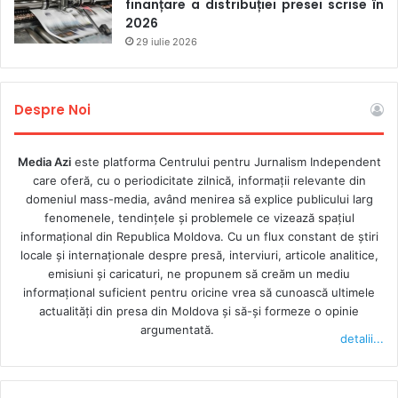
De cealaltă parte, deputata
Marcela Adam
a Partidului
finanțare a distribuției presei scrise în
2026
Acțiune și Solidaritate a insistat că este vorba de mai mult
29 iulie 2026
decât o simplă reglementare a unui domeniu, ci despre o
lege care ar asigura
„dreptul fiecărui cetățean de a fi
informat corect, libertatea presei și responsabilitatea celor
Despre Noi
care pretind a face presă”. „Securitatea informațională este
parte a securității naționale, nu putem rămâne cu reguli
scrise pentru o lume care nu mai există, nu putem apăra
Media Azi
este platforma Centrului pentru Jurnalism Independent
care oferă, cu o periodicitate zilnică, informații relevante din
democrația secolului XXI cu instrumentele secolului
domeniul mass-media, având menirea să explice publicului larg
trecut. Noua lege creează reguli clare și moderne. Este o
fenomenele, tendințele și problemele ce vizează spațiul
lege care recunoaște transformările tehnologice și oferă
informațional din Republica Moldova. Cu un flux constant de ştiri
instrumente pentru dezvoltarea unui ecosistem mediatic
locale şi internaţionale despre presă, interviuri, articole analitice,
emisiuni și caricaturi, ne propunem să creăm un mediu
sănătos, pluralist și rezilient”, a spus parlamentara.
informaţional suficient pentru oricine vrea să cunoască ultimele
actualităţi din presa din Moldova şi să-şi formeze o opinie
CE PREVEDE LEGEA
argumentată.
detalii...
Media Azi
a scris anterior
că proiectul a fost înregistrat în
Parlament la mijlocul lunii aprilie, o nouă lege fiind