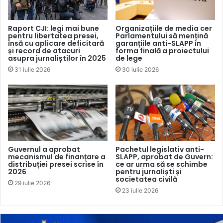
media.
Raport CJI: legi mai bune
Organizațiile de media cer
pentru libertatea presei,
Parlamentului să mențină
Ea a ținut să precizeze că „în niciun caz acest proiect nu
însă cu aplicare deficitară
garanțiile anti-SLAPP în
creează mecanisme de cenzură sau de control la nivel
și record de atacuri
forma finală a proiectului
asupra jurnaliștilor în 2025
de lege
editorial și nu atribuie instituțiilor publice niciun fel de
31 iulie 2026
30 iulie 2026
competențe care să interfereze în activitatea mass-
media”.
Mai mulți deputați au adresat întrebări de clarificare cu
privire la aspecte precum viitorul registru al instituțiilor
mass-media, lipsa definirii conținutului vădit ilegal,
Guvernul a aprobat
Pachetul legislativ anti-
procedura de acreditare a jurnaliștilor la evenimente de
mecanismul de finanțare a
SLAPP, aprobat de Guvern:
distribuției presei scrise în
ce ar urma să se schimbe
interes public, protecția copiilor și adolescenților, precum
2026
pentru jurnaliști și
societatea civilă
și combaterea fenomenului discursului de ură. Fiind
29 iulie 2026
23 iulie 2026
întrebată cum va contribui această lege la creșterea
încrederii cetățenilor în instuțiile mass-media, Liliana
Nicolaescu-Onofrei s-a referit la două aspecte: sporirea