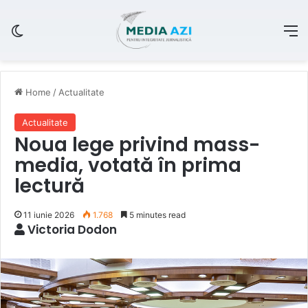
Switch skin
M
Home
/
Actualitate
Actualitate
Noua lege privind mass-
media, votată în prima
lectură
11 iunie 2026
1.768
5 minutes read
Victoria Dodon