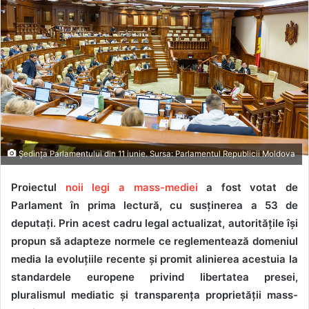
Ședința Parlamentului din 11 iunie. Sursa: Parlamentul Republicii Moldova
Proiectul
noii legi a mass-mediei
a fost votat de
Parlament în prima lectură, cu susținerea a 53 de
deputați. Prin acest cadru legal actualizat,
autoritățile își
propun să adapteze normele ce reglementează domeniul
media la evoluțiile recente și promit alinierea acestuia la
standardele europene privind libertatea presei,
pluralismul mediatic şi transparenţa proprietății mass-