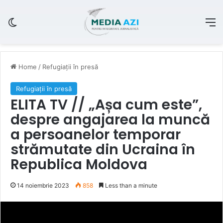
Switch skin
M
Home
/
Refugiații în presă
Refugiații în presă
ELITA TV // „Așa cum este”,
despre angajarea la muncă
a persoanelor temporar
strămutate din Ucraina în
Republica Moldova
14 noiembrie 2023
858
Less than a minute