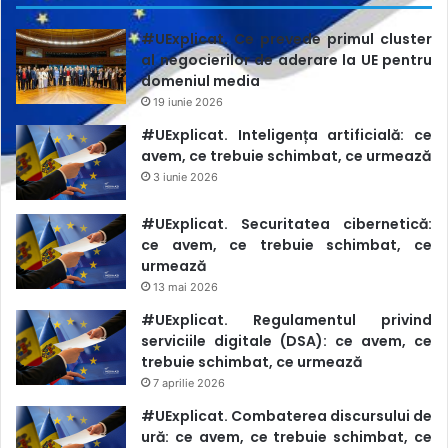
#UExplicat. Ce prevede primul cluster
al negocierilor de aderare la UE pentru
domeniul media
19 iunie 2026
#UExplicat. Inteligența artificială: ce
avem, ce trebuie schimbat, ce urmează
3 iunie 2026
#UExplicat. Securitatea cibernetică:
ce avem, ce trebuie schimbat, ce
urmează
13 mai 2026
#UExplicat. Regulamentul privind
serviciile digitale (DSA): ce avem, ce
trebuie schimbat, ce urmează
7 aprilie 2026
#UExplicat. Combaterea discursului de
ură: ce avem, ce trebuie schimbat, ce