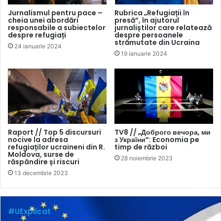
Jurnalismul pentru pace –
Rubrica „Refugiații în
cheia unei abordări
presă”, în ajutorul
responsabile a subiectelor
jurnaliștilor care relatează
despre refugiați
despre persoanele
strămutate din Ucraina
24 ianuarie 2024
19 ianuarie 2024
Raport // Top 5 discursuri
TV8 // „Доброго вечора, ми
nocive la adresa
з України”: Economia pe
refugiaților ucraineni din R.
timp de război
Moldova, surse de
28 noiembrie 2023
răspândire și riscuri
13 decembrie 2023
#UExplicat