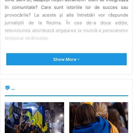
în comunitate? Care sunt istoriile lor de succes sau
provocările? La aceste și alte întrebări vor răspunde
jurnaliștii de la Rezina. În cea de-a doua ediție,
televiziunea abordează angajarea la muncă a persoanelor
temporar strămutate.
refugiati
refugiati ucraina
Show More
refugiatii in presa
ucraina
💬 ...