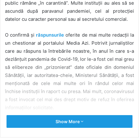
public rămâne „în carantină”. Multe instituții au ales să se
ascundă după paravanul pandemiei, cel al protecției
datelor cu caracter personal sau al secretului comercial.
O confirmă și
răspunsurile
oferite de mai multe redacții la
un chestionar al portalului Media Azi. Potrivit jurnaliștilor
care au răspuns la întrebările noastre, în anul în care s-a
dezlănțuit pandemia de Covid-19, lor le-a fost cel mai greu
să elibereze din „prizonierat” date oficiale din domeniul
Sănătății, iar autoritatea-cheie, Ministerul Sănătății, a fost
menționată de cele mai multe ori în rândul celor mai
închise instituții în raport cu presa. Mai mult, coronavirusul
a fost invocat cel mai des drept motiv de refuz în oferirea
informațiilor solicitate.
Show More
Jurnaliștii bat alarma că mulți funcționari, ca niște paznici
vigilenți, veghează insistent câtă informație de interes