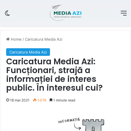
Switch skin
M
Home
/
Caricatura Media Azi
Caricatura Media Azi
Caricatura Media Azi:
Funcționari, strajă a
informației de interes
public. În interesul cui?
18 mai 2021
1.076
1 minute read