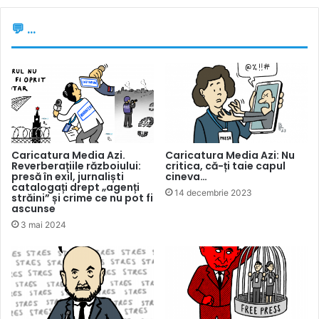
public să ajungă la cetățeni.
💬 ...
Cert e că izolarea informațională nu se face în interes
public.
Vedeți și:
Caricatura Media Azi: Interdicția de a filma
tăierea copacilor în păduri sau cum își taie Moldsilva
craca de sub picioare
Caricatura Media Azi.
Caricatura Media Azi: Nu
Reverberațiile războiului:
critica, că-ți taie capul
presă în exil, jurnaliști
cineva…
catalogați drept „agenți
14 decembrie 2023
străini” și crime ce nu pot fi
ascunse
3 mai 2024