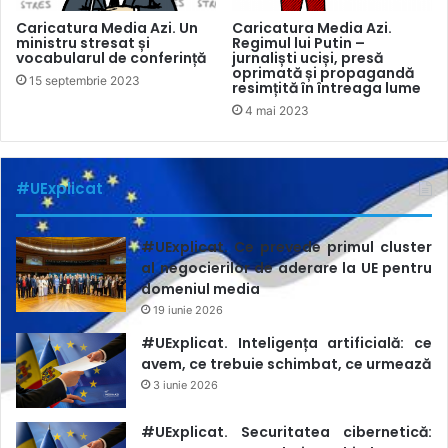
Caricatura Media Azi. Un
Caricatura Media Azi.
ministru stresat și
Regimul lui Putin –
vocabularul de conferință
jurnaliști uciși, presă
oprimată și propagandă
15 septembrie 2023
resimțită în întreaga lume
4 mai 2023
#UExplicat
#UExplicat. Ce prevede primul cluster
al negocierilor de aderare la UE pentru
domeniul media
19 iunie 2026
#UExplicat. Inteligența artificială: ce
avem, ce trebuie schimbat, ce urmează
3 iunie 2026
#UExplicat. Securitatea cibernetică: