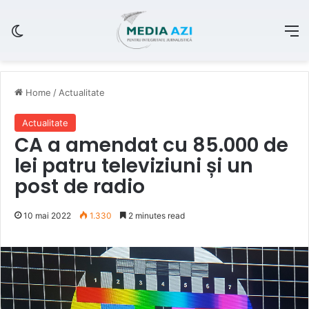
Switch skin
M
Home
/
Actualitate
Actualitate
CA a amendat cu 85.000 de
lei patru televiziuni și un
post de radio
10 mai 2022
1.330
2 minutes read