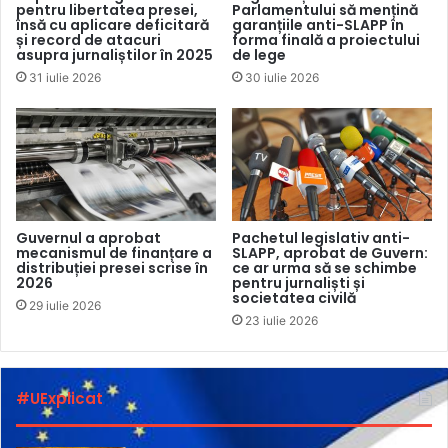
pentru libertatea presei,
Parlamentului să mențină
ianuarie a cedat sistemul de încălzire. Până la sfârșit de
însă cu aplicare deficitară
garanțiile anti-SLAPP în
februarie am activat în regim de muncă la distanță, iar din
și record de atacuri
forma finală a proiectului
asupra jurnaliștilor în 2025
de lege
cauza frigului a cedat și serverul de rețea, fapt care a făcut
31 iulie 2026
30 iulie 2026
imposibilă activitatea noastră ulterioară”, au comunicat
reprezentanții BTV.
Ulterior, prin altă scrisoare, reprezentanții BTV au precizat
că au fost nevoiți să sisteze emisia postului inclusiv din
cauza costurilor mari pentru încălzirea încăperilor,
Guvernul a aprobat
Pachetul legislativ anti-
volumului mic de încasări din publicitate și că estimează
mecanismul de finanțare a
SLAPP, aprobat de Guvern:
distribuției presei scrise în
ce ar urma să se schimbe
reluarea emisiei în septembrie 2022.
2026
pentru jurnaliști și
societatea civilă
29 iulie 2026
Postul de televiziune MBC a precizat că activitatea sa este
23 iulie 2026
finanțată de către fondatori, precum și din donațiile primite
de la persoane terțe. „Din cauza crizei economice apărute
#UExplicat
în urma răspândirii pandemiei de Covid-19, precum și a
conflictului militar din Ucraina, volumul acestor donații s-a