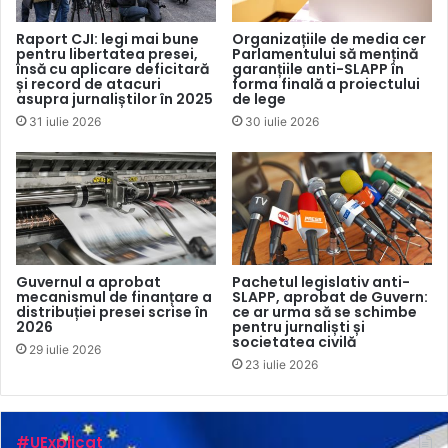
Raport CJI: legi mai bune
Organizațiile de media cer
pentru libertatea presei,
Parlamentului să mențină
însă cu aplicare deficitară
garanțiile anti-SLAPP în
și record de atacuri
forma finală a proiectului
asupra jurnaliștilor în 2025
de lege
31 iulie 2026
30 iulie 2026
Guvernul a aprobat
Pachetul legislativ anti-
mecanismul de finanțare a
SLAPP, aprobat de Guvern:
distribuției presei scrise în
ce ar urma să se schimbe
2026
pentru jurnaliști și
societatea civilă
29 iulie 2026
23 iulie 2026
#UExplicat