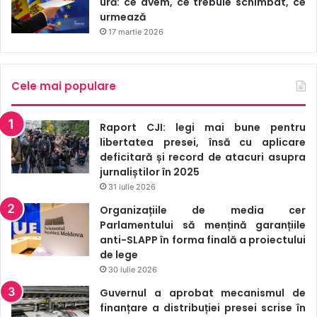
ură: ce avem, ce trebuie schimbat, ce
urmează
17 martie 2026
Cele mai populare
Raport CJI: legi mai bune pentru
libertatea presei, însă cu aplicare
deficitară și record de atacuri asupra
jurnaliștilor în 2025
31 iulie 2026
Organizațiile de media cer
Parlamentului să mențină garanțiile
anti-SLAPP în forma finală a proiectului
de lege
30 iulie 2026
Guvernul a aprobat mecanismul de
finanțare a distribuției presei scrise în