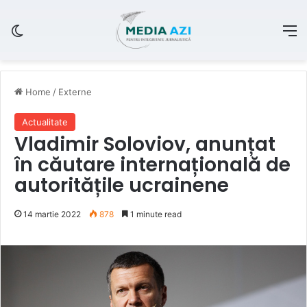
Switch skin
M
Home
/
Externe
Actualitate
Vladimir Soloviov, anunțat
în căutare internațională de
autoritățile ucrainene
14 martie 2022
878
1 minute read