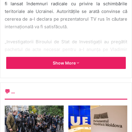
fi lansat îndemnuri radicale cu privire la schimbările
teritoriale ale Ucrainei. Autoritățile se arată convinse că
cererea de a-l declara pe prezentatorul TV rus în căutare
internațională va fi satisfăcută.
„Investigatorii Biroului de Stat de Investigații au pregătit
pachetul de acte necesar pentru a-l anunța pe Vladimir
Soloviov în căutare internațională, care va fi trimis în
Show More
curând colegilor străini”, se arată în anunțul oficial de pe
pagina de Facebook a instituției.
Săptămâna trecută,
Youtube a blocat două canale ce îi
💬 ...
aparțin lui Vladimir Soloviov
pentru nerespectarea
condițiilor de utilizare a platformei.