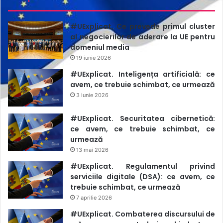
#UExplicat. Ce prevede primul cluster
al negocierilor de aderare la UE pentru
domeniul media
19 iunie 2026
#UExplicat. Inteligența artificială: ce
avem, ce trebuie schimbat, ce urmează
3 iunie 2026
#UExplicat. Securitatea cibernetică:
ce avem, ce trebuie schimbat, ce
urmează
13 mai 2026
#UExplicat. Regulamentul privind
serviciile digitale (DSA): ce avem, ce
trebuie schimbat, ce urmează
7 aprilie 2026
#UExplicat. Combaterea discursului de