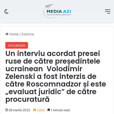
Switch skin
M
Home
/
Externe
Actualitate
Un interviu acordat presei
ruse de către președintele
ucrainean Volodimir
Zelenski a fost interzis de
către Roscomnadzor și este
„evaluat juridic” de către
procuratură
28 martie 2022
1.245
1 minute read