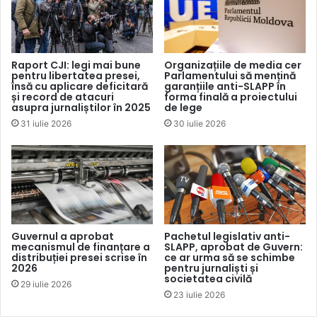
războiului în Ucraina. Jurnaliștii care i-au adresat întrebări
online – Ivan Kolpakov, redactor-șef al Meduza, Tihon
Dziadko, redactor-șef al canalului de televiziune Dojdi,
scriitorul și jurnalistul Mihail Zîgar (canalul YouTube
Raport CJI: legi mai bune
Organizațiile de media cer
pentru libertatea presei,
Parlamentului să mențină
„Zygar”) și Vladimir Soloviov, corespondent al Kommersant
însă cu aplicare deficitară
garanțiile anti-SLAPP în
au promis că interviul va fi publicat integral în publicațiile
și record de atacuri
forma finală a proiectului
asupra jurnaliștilor în 2025
de lege
pe care le reprezintă.
31 iulie 2026
30 iulie 2026
În urma interdicțiilor impuse de Roskomnadzor, Novaia
Gazeta (redactorul-șef Dmitri Muratov a transmis
întrebările pentru interviu în formă scrisă) a publicat în
locul interviului
Nota
primită de la Roskomnadzor.
Publicația Komersant.ru nu a publicat interviul, dar
Guvernul a aprobat
Pachetul legislativ anti-
materialul a apărut pe portalul
NewsMaker.md
, al cărui
mecanismul de finanțare a
SLAPP, aprobat de Guvern:
distribuției presei scrise în
ce ar urma să se schimbe
fondator este Vladimir Soloviov. Jurnaliștii
Tihon Dziadko
2026
pentru jurnaliști și
și
Mihail Zîgar
au postat interviul pe YouTube, iar
societatea civilă
29 iulie 2026
23 iulie 2026
Meduza.io
a făcut transcrierea interviului pe site-ul său.