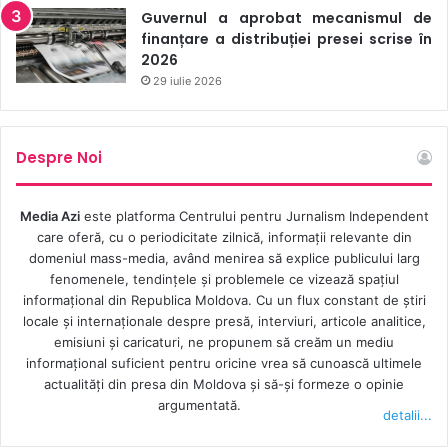
Guvernul a aprobat mecanismul de
finanțare a distribuției presei scrise în
2026
29 iulie 2026
Despre Noi
Media Azi
este platforma Centrului pentru Jurnalism Independent
care oferă, cu o periodicitate zilnică, informații relevante din
domeniul mass-media, având menirea să explice publicului larg
fenomenele, tendințele și problemele ce vizează spațiul
informațional din Republica Moldova. Cu un flux constant de ştiri
locale şi internaţionale despre presă, interviuri, articole analitice,
emisiuni și caricaturi, ne propunem să creăm un mediu
informaţional suficient pentru oricine vrea să cunoască ultimele
actualităţi din presa din Moldova şi să-şi formeze o opinie
argumentată.
detalii...