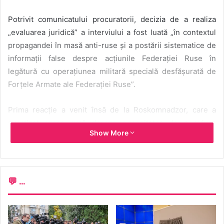
Potrivit comunicatului procuratorii, decizia de a realiza
„evaluarea juridică” a interviului a fost luată „în contextul
propagandei în masă anti-ruse și a postării sistematice de
informații false despre acțiunile Federației Ruse în
legătură cu operațiunea militară specială desfășurată de
Forțele Armate ale Federației Ruse”.
Prima reacție a venit însă de la Roskomnadzor, care a
avertizat presa rusă despre necesitatea de a refuza
Show More
publicarea acestui interviu, menționând că „în raport cu
mass-media care a realizat interviul a demarat un control
pentru a determina gradul de responsabilitate și a lua
măsuri de răspuns”.
💬 ...
Volodimir Zelenski a fost intervievat, pe 27 martie, pentru
prima dată de către jurnaliști ruși, după declanșarea