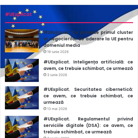
Reacția președintelui ucrainean este citată de
Meduza.io
:
#UExplicat
„Au omorât libertatea exprimării în țara sa”, ar fi declarat
Zelenski.
#UExplicat. Ce prevede primul cluster
al negocierilor de aderare la UE pentru
domeniul media
19 iunie 2026
#UExplicat. Inteligența artificială: ce
avem, ce trebuie schimbat, ce urmează
3 iunie 2026
#UExplicat. Securitatea cibernetică:
ce avem, ce trebuie schimbat, ce
urmează
13 mai 2026
#UExplicat. Regulamentul privind
serviciile digitale (DSA): ce avem, ce
trebuie schimbat, ce urmează