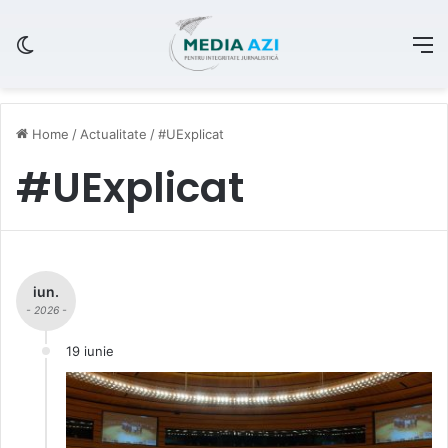
Switch skin
M
Home
/
Actualitate
/
#UExplicat
#UExplicat
iun.
- 2026 -
19 iunie