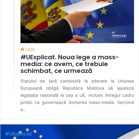
1.936
#UExplicat. Noua lege a mass-
media: ce avem, ce trebuie
schimbat, ce urmează
Statutul de țară candidată la aderare la Uniunea
Europeană obligă Republica Moldova să ajusteze
legislația națională la cea a UE, inclusiv întregul cadru
juridic ce guvernează domeniul mass-media. Sectorul
a…
#UExplicat