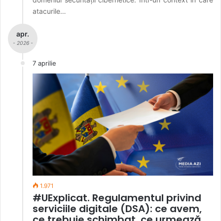
atacurile…
apr.
- 2026 -
7 aprilie
1.971
#UExplicat. Regulamentul privind
serviciile digitale (DSA): ce avem,
ce trebuie schimbat, ce urmează