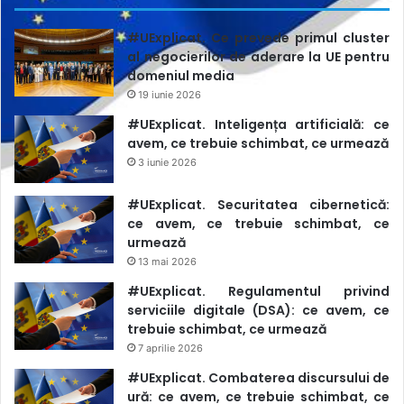
#UExplicat. Ce prevede primul cluster
al negocierilor de aderare la UE pentru
domeniul media
19 iunie 2026
#UExplicat. Inteligența artificială: ce
avem, ce trebuie schimbat, ce urmează
3 iunie 2026
#UExplicat. Securitatea cibernetică:
ce avem, ce trebuie schimbat, ce
urmează
13 mai 2026
#UExplicat. Regulamentul privind
serviciile digitale (DSA): ce avem, ce
trebuie schimbat, ce urmează
7 aprilie 2026
#UExplicat. Combaterea discursului de
ură: ce avem, ce trebuie schimbat, ce