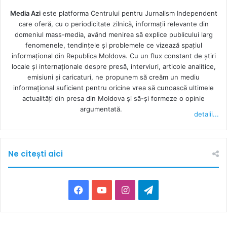
Media Azi
este platforma Centrului pentru Jurnalism Independent
care oferă, cu o periodicitate zilnică, informații relevante din
domeniul mass-media, având menirea să explice publicului larg
fenomenele, tendințele și problemele ce vizează spațiul
informațional din Republica Moldova. Cu un flux constant de ştiri
locale şi internaţionale despre presă, interviuri, articole analitice,
emisiuni și caricaturi, ne propunem să creăm un mediu
informaţional suficient pentru oricine vrea să cunoască ultimele
actualităţi din presa din Moldova şi să-şi formeze o opinie
argumentată.
detalii...
Ne citești aici
F
Y
I
T
a
o
n
e