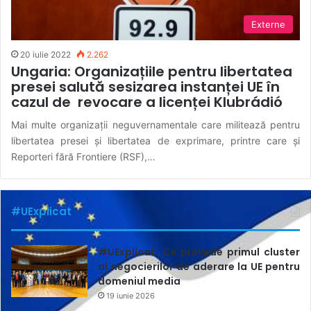
Externe
20 iulie 2022
2.262
Ungaria: Organizațiile pentru libertatea
presei salută sesizarea instanței UE în
cazul de revocare a licenței Klubrádió
Mai multe organizații neguvernamentale care militează pentru
libertatea presei și libertatea de exprimare, printre care și
Reporteri fără Frontiere (RSF),…
#UExplicat
#UExplicat. Ce prevede primul cluster
al negocierilor de aderare la UE pentru
domeniul media
19 iunie 2026