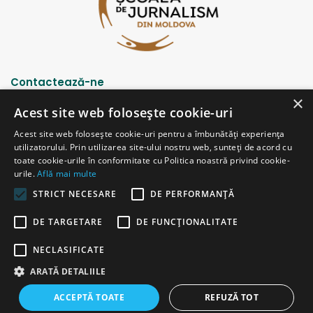
Contactează-ne
×
Acest site web folosește cookie-uri
Strada Șciusev, 53
Acest site web folosește cookie-uri pentru a îmbunătăți experiența
2012 Chișinău, Republica Moldova
utilizatorului. Prin utilizarea site-ului nostru web, sunteți de acord cu
tel: (+373 22) 213652, 227539
toate cookie-urile în conformitate cu Politica noastră privind cookie-
fax: (+373 22) 226681
urile.
Află mai multe
Email: redactia@ijc.md
STRICT NECESARE
DE PERFORMANȚĂ
DE TARGETARE
DE FUNCŢIONALITATE
© Copyright 2026, All Rights Reserved |
Powered by ProWeb
NECLASIFICATE
versiunea veche
ARATĂ DETALIILE
Facebook
YouTube
Instagram
Telegram
ACCEPTĂ TOATE
REFUZĂ TOT