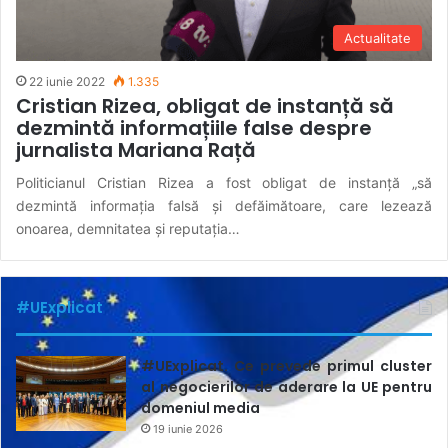
Actualitate
22 iunie 2022
1.335
Cristian Rizea, obligat de instanță să
dezmintă informațiile false despre
jurnalista Mariana Rață
Politicianul Cristian Rizea a fost obligat de instanță „să
dezmintă informația falsă și defăimătoare, care lezează
onoarea, demnitatea și reputația…
#UExplicat
#UExplicat. Ce prevede primul cluster
al negocierilor de aderare la UE pentru
domeniul media
19 iunie 2026