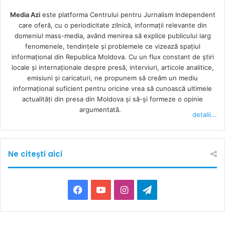
Media Azi
este platforma Centrului pentru Jurnalism Independent
care oferă, cu o periodicitate zilnică, informații relevante din
domeniul mass-media, având menirea să explice publicului larg
fenomenele, tendințele și problemele ce vizează spațiul
informațional din Republica Moldova. Cu un flux constant de ştiri
locale şi internaţionale despre presă, interviuri, articole analitice,
emisiuni și caricaturi, ne propunem să creăm un mediu
informaţional suficient pentru oricine vrea să cunoască ultimele
actualităţi din presa din Moldova şi să-şi formeze o opinie
argumentată.
detalii...
Ne citești aici
F
Y
I
T
a
o
n
e