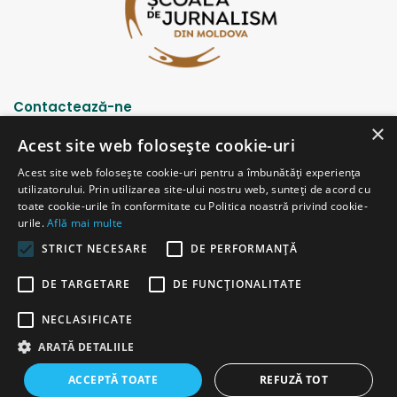
Contactează-ne
×
Acest site web folosește cookie-uri
Strada Șciusev, 53
Acest site web folosește cookie-uri pentru a îmbunătăți experiența
2012 Chișinău, Republica Moldova
utilizatorului. Prin utilizarea site-ului nostru web, sunteți de acord cu
tel: (+373 22) 213652, 227539
toate cookie-urile în conformitate cu Politica noastră privind cookie-
fax: (+373 22) 226681
urile.
Află mai multe
Email: redactia@ijc.md
STRICT NECESARE
DE PERFORMANȚĂ
DE TARGETARE
DE FUNCŢIONALITATE
© Copyright 2026, All Rights Reserved |
Powered by ProWeb
NECLASIFICATE
versiunea veche
ARATĂ DETALIILE
Facebook
YouTube
Instagram
Telegram
ACCEPTĂ TOATE
REFUZĂ TOT