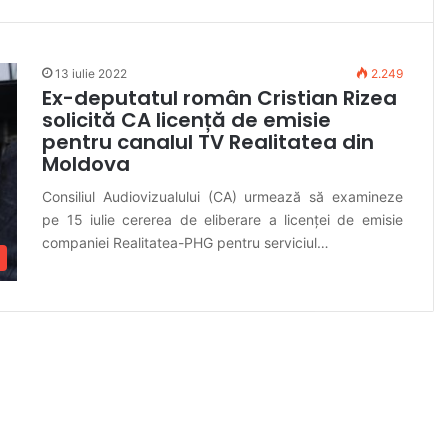
13 iulie 2022
2.249
Ex-deputatul român Cristian Rizea
solicită CA licență de emisie
pentru canalul TV Realitatea din
Moldova
Consiliul Audiovizualului (CA) urmează să examineze
pe 15 iulie cererea de eliberare a licenței de emisie
companiei Realitatea-PHG pentru serviciul…