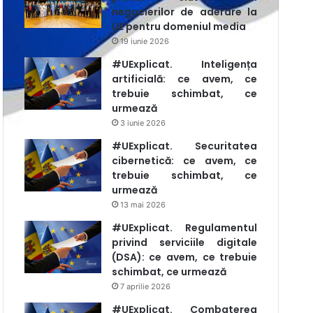
negocierilor de aderare la
UE pentru domeniul media
19 iunie 2026
#UExplicat. Inteligența
artificială: ce avem, ce
trebuie schimbat, ce
urmează
3 iunie 2026
#UExplicat. Securitatea
cibernetică: ce avem, ce
trebuie schimbat, ce
urmează
13 mai 2026
#UExplicat. Regulamentul
privind serviciile digitale
(DSA): ce avem, ce trebuie
schimbat, ce urmează
7 aprilie 2026
#UExplicat. Combaterea