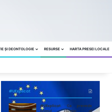
IE ȘI DEONTOLOGIE
RESURSE
HARTA PRESEI LOCALE
#UExplicat
#UExplicat. Ce prevede
primul cluster al