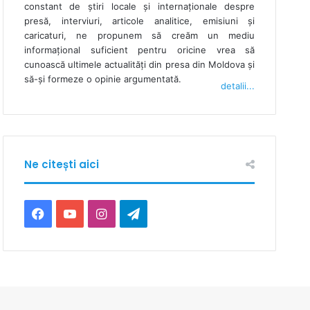
constant de ştiri locale şi internaţionale despre
presă, interviuri, articole analitice, emisiuni și
caricaturi, ne propunem să creăm un mediu
informaţional suficient pentru oricine vrea să
cunoască ultimele actualităţi din presa din Moldova şi
să-şi formeze o opinie argumentată.
detalii...
Ne citești aici
F
Y
I
T
a
o
n
e
c
u
s
l
e
T
t
e