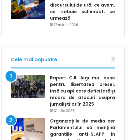
discursului de ură: ce avem,
ce trebuie schimbat, ce
urmează
17 martie 2026
Cele mai populare
Raport CJI: legi mai bune
pentru libertatea presei,
însă cu aplicare deficitară și
record de atacuri asupra
jurnaliștilor în 2025
31 iulie 2026
Organizațiile de media cer
Parlamentului să mențină
garanțiile anti-SLAPP în