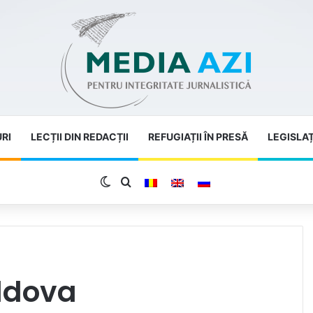
URI
LECȚII DIN REDACȚII
REFUGIAȚII ÎN PRESĂ
LEGISLAȚ
Switch skin
Search for
oldova