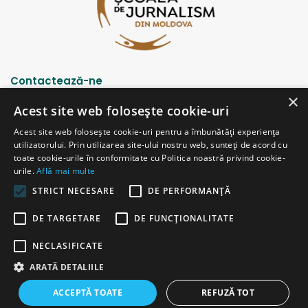
Contactează-ne
×
Acest site web folosește cookie-uri
Strada Șciusev, 53
Acest site web folosește cookie-uri pentru a îmbunătăți experiența
2012 Chișinău, Republica Moldova
utilizatorului. Prin utilizarea site-ului nostru web, sunteți de acord cu
tel: (+373 22) 213652, 227539
toate cookie-urile în conformitate cu Politica noastră privind cookie-
fax: (+373 22) 226681
urile.
Află mai multe
Email: redactia@ijc.md
STRICT NECESARE
DE PERFORMANȚĂ
DE TARGETARE
DE FUNCŢIONALITATE
© Copyright 2026, All Rights Reserved |
Powered by ProWeb
NECLASIFICATE
versiunea veche
ARATĂ DETALIILE
Facebook
YouTube
Instagram
Telegram
ACCEPTĂ TOATE
REFUZĂ TOT