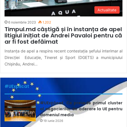
Actualitate
6 noiembrie 2023
1.202
Timpul.md câștigă și în instanța de apel
litigiul inițiat de Andrei Pavaloi pentru că
ar fi fost defăimat
Instanța de apel a respins recent contestația șefului interimar al
Direcției Educație, Tineret și Sport (DGETS) a municipiului
Chișinău, Andrei…
#UExplicat
#UExplicat. Ce prevede primul cluster
al negocierilor de aderare la UE pentru
domeniul media
19 iunie 2026