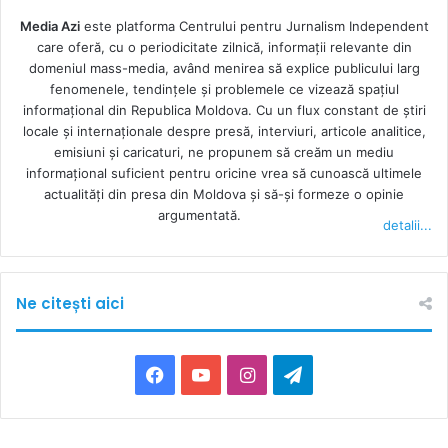
Media Azi
este platforma Centrului pentru Jurnalism Independent
care oferă, cu o periodicitate zilnică, informații relevante din
domeniul mass-media, având menirea să explice publicului larg
fenomenele, tendințele și problemele ce vizează spațiul
informațional din Republica Moldova. Cu un flux constant de ştiri
locale şi internaţionale despre presă, interviuri, articole analitice,
emisiuni și caricaturi, ne propunem să creăm un mediu
informaţional suficient pentru oricine vrea să cunoască ultimele
actualităţi din presa din Moldova şi să-şi formeze o opinie
argumentată.
detalii...
Ne citești aici
F
Y
I
T
a
o
n
e