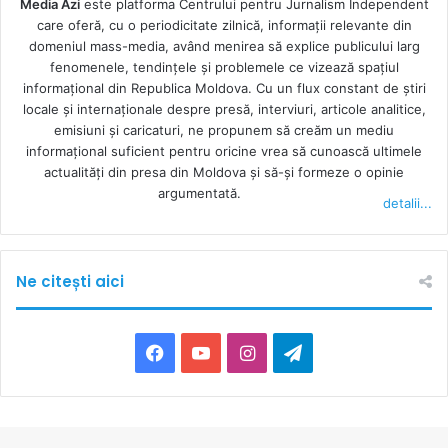
Media Azi
este platforma Centrului pentru Jurnalism Independent
care oferă, cu o periodicitate zilnică, informații relevante din
domeniul mass-media, având menirea să explice publicului larg
fenomenele, tendințele și problemele ce vizează spațiul
informațional din Republica Moldova. Cu un flux constant de ştiri
locale şi internaţionale despre presă, interviuri, articole analitice,
emisiuni și caricaturi, ne propunem să creăm un mediu
informaţional suficient pentru oricine vrea să cunoască ultimele
actualităţi din presa din Moldova şi să-şi formeze o opinie
argumentată.
detalii...
Ne citești aici
F
Y
I
T
a
o
n
e
c
u
s
l