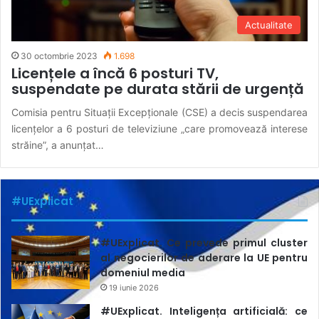
Actualitate
30 octombrie 2023
1.698
Licențele a încă 6 posturi TV,
suspendate pe durata stării de urgență
Comisia pentru Situații Excepționale (CSE) a decis suspendarea
licențelor a 6 posturi de televiziune „care promovează interese
străine”, a anunțat…
#UExplicat
#UExplicat. Ce prevede primul cluster
al negocierilor de aderare la UE pentru
domeniul media
19 iunie 2026
#UExplicat. Inteligența artificială: ce