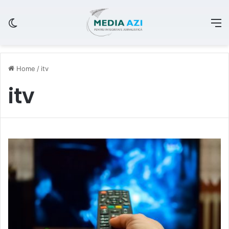
Switch skin
M
Home
/
itv
itv