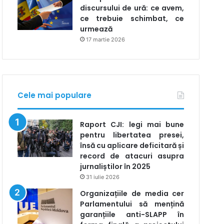
discursului de ură: ce avem,
ce trebuie schimbat, ce
urmează
17 martie 2026
Cele mai populare
Raport CJI: legi mai bune
pentru libertatea presei,
însă cu aplicare deficitară și
record de atacuri asupra
jurnaliștilor în 2025
31 iulie 2026
Organizațiile de media cer
Parlamentului să mențină
garanțiile anti-SLAPP în