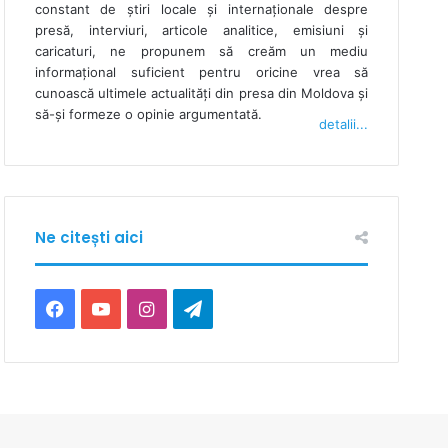
constant de ştiri locale şi internaţionale despre
presă, interviuri, articole analitice, emisiuni și
caricaturi, ne propunem să creăm un mediu
informaţional suficient pentru oricine vrea să
cunoască ultimele actualităţi din presa din Moldova şi
să-şi formeze o opinie argumentată.
detalii...
Ne citești aici
F
Y
I
T
a
o
n
e
c
u
s
l
e
T
t
e