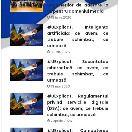
negocierilor de aderare la
UE pentru domeniul media
19 iunie 2026
#UExplicat. Inteligența
artificială: ce avem, ce
trebuie schimbat, ce
urmează
3 iunie 2026
#UExplicat. Securitatea
cibernetică: ce avem, ce
trebuie schimbat, ce
urmează
13 mai 2026
#UExplicat. Regulamentul
privind serviciile digitale
(DSA): ce avem, ce trebuie
schimbat, ce urmează
7 aprilie 2026
#UExplicat. Combaterea