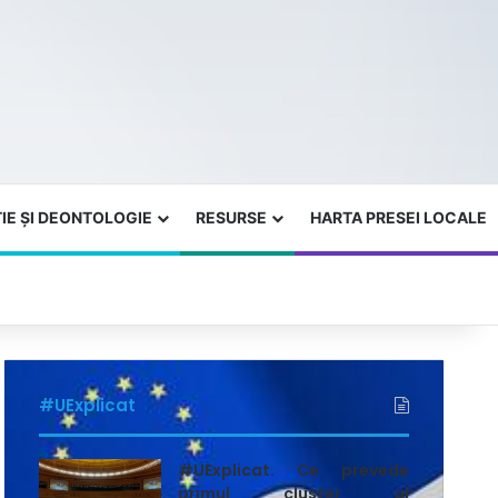
IE ȘI DEONTOLOGIE
RESURSE
HARTA PRESEI LOCALE
#UExplicat
#UExplicat. Ce prevede
primul cluster al