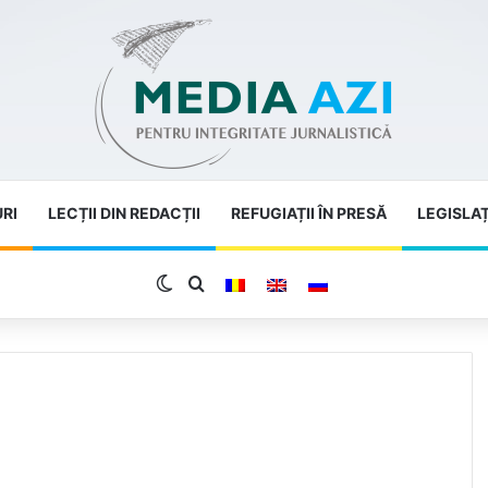
URI
LECȚII DIN REDACȚII
REFUGIAȚII ÎN PRESĂ
LEGISLAȚ
Switch skin
Search for