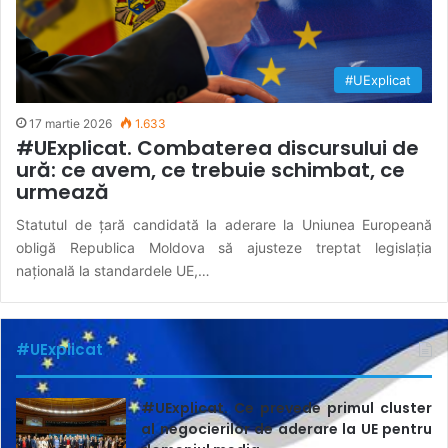
#UExplicat
17 martie 2026
1.633
#UExplicat. Combaterea discursului de
ură: ce avem, ce trebuie schimbat, ce
urmează
Statutul de țară candidată la aderare la Uniunea Europeană
obligă Republica Moldova să ajusteze treptat legislația
națională la standardele UE,…
#UExplicat
#UExplicat. Ce prevede primul cluster
al negocierilor de aderare la UE pentru