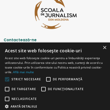
Contactează-ne
×
Acest site web folosește cookie-uri
Strada Șciusev, 53
Acest site web folosește cookie-uri pentru a îmbunătăți experiența
2012 Chișinău, Republica Moldova
utilizatorului. Prin utilizarea site-ului nostru web, sunteți de acord cu
tel: (+373 22) 213652, 227539
toate cookie-urile în conformitate cu Politica noastră privind cookie-
fax: (+373 22) 226681
urile.
Află mai multe
Email: redactia@ijc.md
STRICT NECESARE
DE PERFORMANȚĂ
DE TARGETARE
DE FUNCŢIONALITATE
© Copyright 2026, All Rights Reserved |
Powered by ProWeb
NECLASIFICATE
versiunea veche
ARATĂ DETALIILE