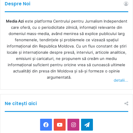
Despre Noi
Media Azi
este platforma Centrului pentru Jurnalism Independent
care oferă, cu o periodicitate zilnică, informații relevante din
domeniul mass-media, având menirea să explice publicului larg
fenomenele, tendințele și problemele ce vizează spațiul
informațional din Republica Moldova. Cu un flux constant de ştiri
locale şi internaţionale despre presă, interviuri, articole analitice,
emisiuni și caricaturi, ne propunem să creăm un mediu
informaţional suficient pentru oricine vrea să cunoască ultimele
actualităţi din presa din Moldova şi să-şi formeze o opinie
argumentată.
detalii...
Ne citești aici
F
Y
I
T