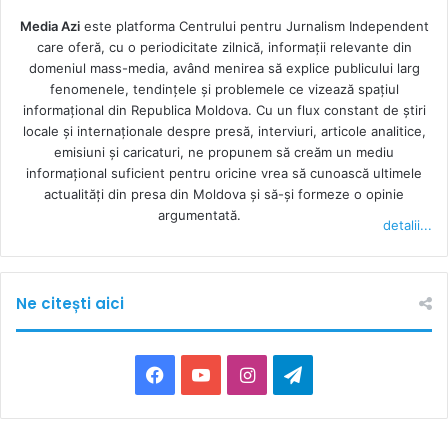
Media Azi
este platforma Centrului pentru Jurnalism Independent
care oferă, cu o periodicitate zilnică, informații relevante din
domeniul mass-media, având menirea să explice publicului larg
fenomenele, tendințele și problemele ce vizează spațiul
informațional din Republica Moldova. Cu un flux constant de ştiri
locale şi internaţionale despre presă, interviuri, articole analitice,
emisiuni și caricaturi, ne propunem să creăm un mediu
informaţional suficient pentru oricine vrea să cunoască ultimele
actualităţi din presa din Moldova şi să-şi formeze o opinie
argumentată.
detalii...
Ne citești aici
F
Y
I
T
a
o
n
e