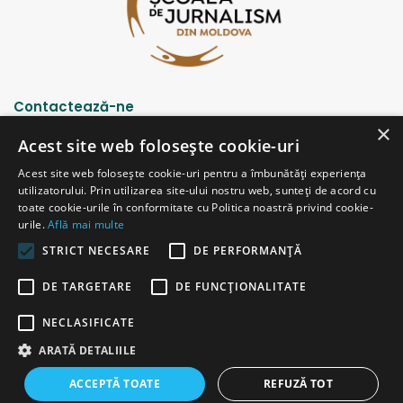
Contactează-ne
×
Acest site web folosește cookie-uri
Strada Șciusev, 53
Acest site web folosește cookie-uri pentru a îmbunătăți experiența
2012 Chișinău, Republica Moldova
utilizatorului. Prin utilizarea site-ului nostru web, sunteți de acord cu
tel: (+373 22) 213652, 227539
toate cookie-urile în conformitate cu Politica noastră privind cookie-
fax: (+373 22) 226681
urile.
Află mai multe
Email: redactia@ijc.md
STRICT NECESARE
DE PERFORMANȚĂ
DE TARGETARE
DE FUNCŢIONALITATE
© Copyright 2026, All Rights Reserved |
Powered by ProWeb
NECLASIFICATE
versiunea veche
ARATĂ DETALIILE
Facebook
YouTube
Instagram
Telegram
ACCEPTĂ TOATE
REFUZĂ TOT