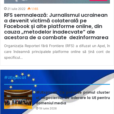
21 iulie 2022
1.165
RFS semnalează: Jurnalismul ucrainean
a devenit victimă colaterală pe
Facebook și alte platforme online, din
cauza „metodelor inadecvate” ale
acestora de a combate dezinformarea
Organizația Reporteri fără Frontiere (RFS) a difuzat un Apel, în
care îndeamnă principalele platforme online să țină cont de
specificul…
#UExplicat
#UExplicat. Ce prevede primul cluster
al negocierilor de aderare la UE pentru
domeniul media
19 iunie 2026