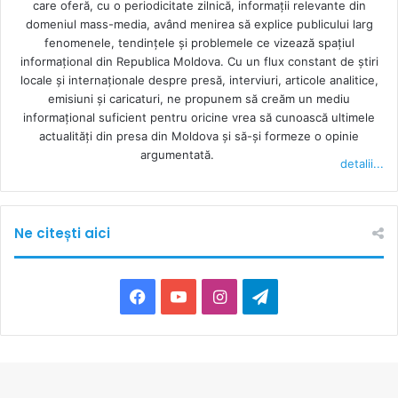
care oferă, cu o periodicitate zilnică, informații relevante din
domeniul mass-media, având menirea să explice publicului larg
fenomenele, tendințele și problemele ce vizează spațiul
informațional din Republica Moldova. Cu un flux constant de ştiri
locale şi internaţionale despre presă, interviuri, articole analitice,
emisiuni și caricaturi, ne propunem să creăm un mediu
informaţional suficient pentru oricine vrea să cunoască ultimele
actualităţi din presa din Moldova şi să-şi formeze o opinie
argumentată.
detalii...
Ne citești aici
F
Y
I
T
a
o
n
e
c
u
s
l