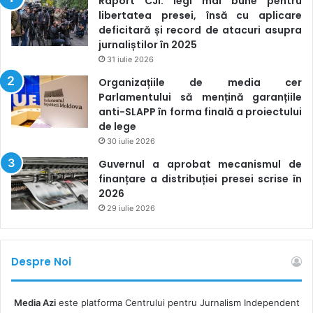
Raport CJI: legi mai bune pentru
libertatea presei, însă cu aplicare
deficitară și record de atacuri asupra
jurnaliștilor în 2025
31 iulie 2026
Organizațiile de media cer
Parlamentului să mențină garanțiile
anti-SLAPP în forma finală a proiectului
de lege
30 iulie 2026
Guvernul a aprobat mecanismul de
finanțare a distribuției presei scrise în
2026
29 iulie 2026
Despre Noi
Media Azi
este platforma Centrului pentru Jurnalism Independent