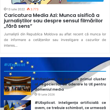
13 iulie 2022
3.773
Caricatura Media Azi: Munca sisifică a
jurnaliștilor sau despre sensul filmărilor
„fără sens”
Jurnaliștii din Republica Moldova au aflat recent că munca lor
de informare a cetățenilor sau investigare a cazurilor de
interes…
#UExplicat
#UExplicat. Ce prevede primul cluster
al negocierilor de aderare la UE pentru
domeniul media
19 iunie 2026
#UExplicat. Inteligența artificială: ce
avem, ce trebuie schimbat, ce urmează