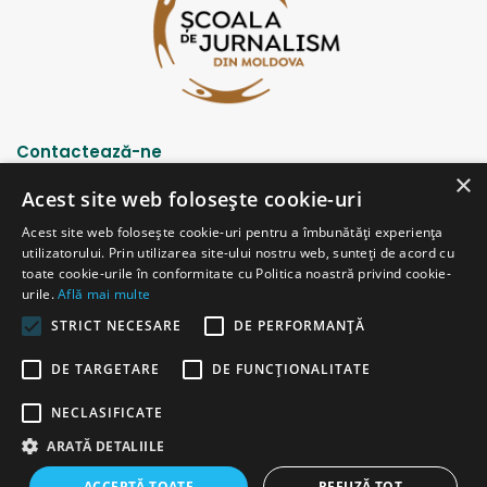
Contactează-ne
×
Acest site web folosește cookie-uri
Strada Șciusev, 53
Acest site web folosește cookie-uri pentru a îmbunătăți experiența
2012 Chișinău, Republica Moldova
utilizatorului. Prin utilizarea site-ului nostru web, sunteți de acord cu
tel: (+373 22) 213652, 227539
toate cookie-urile în conformitate cu Politica noastră privind cookie-
fax: (+373 22) 226681
urile.
Află mai multe
Email: redactia@ijc.md
STRICT NECESARE
DE PERFORMANȚĂ
DE TARGETARE
DE FUNCŢIONALITATE
© Copyright 2026, All Rights Reserved |
Powered by ProWeb
NECLASIFICATE
versiunea veche
ARATĂ DETALIILE
Facebook
YouTube
Instagram
Telegram
ACCEPTĂ TOATE
REFUZĂ TOT