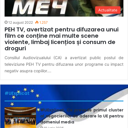
Actualitate
12 august 2022
1.257
PEH TV, avertizat pentru difuzarea unui
film ce conține mai multe scene
violente, limbaj licențios și consum de
droguri
Consiliul Audiovizualului (CA) a avertizat public postul de
televiziune PEH TV pentru difuzarea unor programe cu impact
negativ asupra copiilor.…
#UExplicat
#UExplicat. Ce prevede primul cluster
al negocierilor de aderare la UE pentru
domeniul media
19 iunie 2026