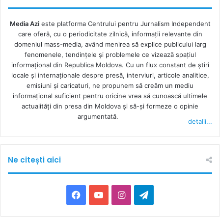
Media Azi
este platforma Centrului pentru Jurnalism Independent
care oferă, cu o periodicitate zilnică, informații relevante din
domeniul mass-media, având menirea să explice publicului larg
fenomenele, tendințele și problemele ce vizează spațiul
informațional din Republica Moldova. Cu un flux constant de ştiri
locale şi internaţionale despre presă, interviuri, articole analitice,
emisiuni și caricaturi, ne propunem să creăm un mediu
informaţional suficient pentru oricine vrea să cunoască ultimele
actualităţi din presa din Moldova şi să-şi formeze o opinie
argumentată.
detalii...
Ne citești aici
F
Y
I
T
a
o
n
e