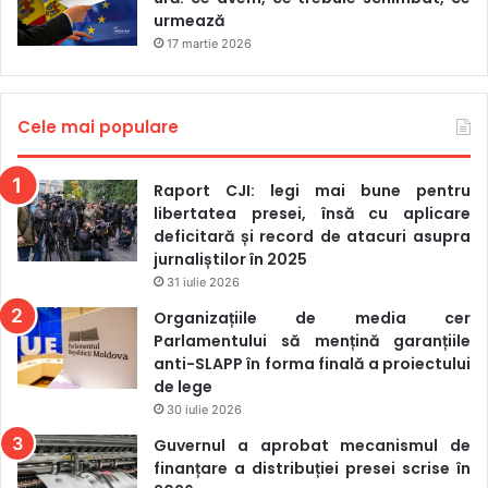
represiunile autoritare din state precum El Salvador și
urmează
Venezuela, în timp ce Mexic, Columbia și Guatemala rămân
17 martie 2026
printre țările unde activitatea jurnalistică „poate deveni
fatală”.
Cele mai populare
Reporteri fără Frontiere avertizează că exilul nu înseamnă
sfârșitul pericolelor pentru jurnaliști. Mulți dintre ei se
Raport CJI: legi mai bune pentru
confruntă cu deportări, dificultăți administrative, lipsa unui
libertatea presei, însă cu aplicare
statut legal și presiuni transnaționale chiar și după ce
deficitară și record de atacuri asupra
jurnaliștilor în 2025
ajung în țări considerate sigure.
31 iulie 2026
În acest sens, organizația solicită statelor să ofere vize pe
Organizațiile de media cer
Parlamentului să mențină garanțiile
termen lung, permise de muncă și mecanisme de protecție
anti-SLAPP în forma finală a proiectului
pentru jurnaliștii aflați în exil.
de lege
30 iulie 2026
Între 2021 și 2025, RSF a oferit asistență pentru 1.468 de
Guvernul a aprobat mecanismul de
jurnaliști forțați să plece în exil. Dacă în 2021 fenomenul
finanțare a distribuției presei scrise în
afecta 19 țări, în 2025 acesta s-a extins la 40 de state.