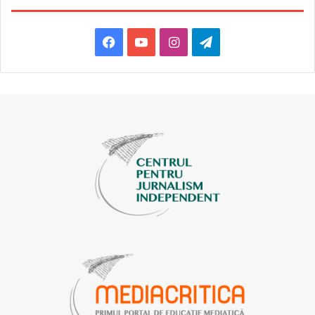
F
Y
I
T
a
o
n
e
c
u
s
l
e
T
t
e
b
u
a
g
o
b
g
r
o
e
r
a
k
a
m
m