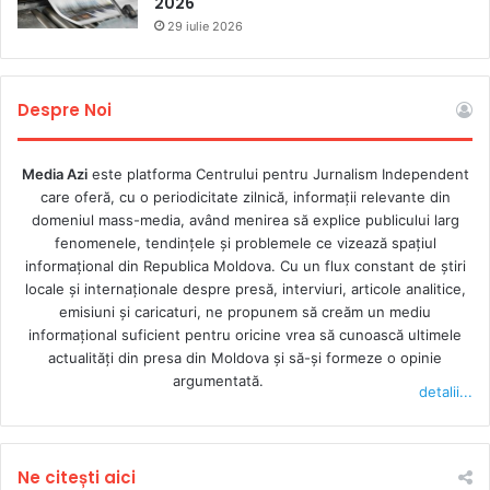
2026
Organizația subliniază că războaiele, deteriorarea
29 iulie 2026
securității și regimurile autoritare sunt principalele cauze
ale acestui fenomen.
Despre Noi
Media Azi
este platforma Centrului pentru Jurnalism Independent
care oferă, cu o periodicitate zilnică, informații relevante din
domeniul mass-media, având menirea să explice publicului larg
fenomenele, tendințele și problemele ce vizează spațiul
informațional din Republica Moldova. Cu un flux constant de ştiri
locale şi internaţionale despre presă, interviuri, articole analitice,
emisiuni și caricaturi, ne propunem să creăm un mediu
informaţional suficient pentru oricine vrea să cunoască ultimele
actualităţi din presa din Moldova şi să-şi formeze o opinie
argumentată.
detalii...
Ne citești aici