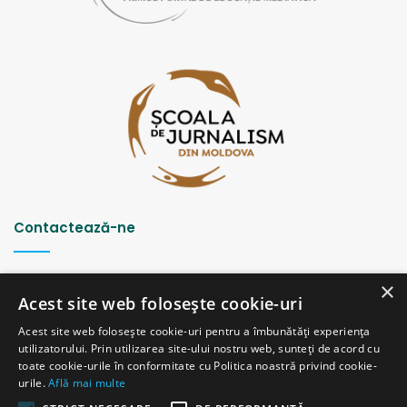
Contactează-ne
Strada Șciusev, 53
×
2012 Chișinău, Republica Moldova
Acest site web folosește cookie-uri
tel: (+373 22) 213652, 227539
Acest site web folosește cookie-uri pentru a îmbunătăți experiența
fax: (+373 22) 226681
utilizatorului. Prin utilizarea site-ului nostru web, sunteți de acord cu
Email: redactia@ijc.md
toate cookie-urile în conformitate cu Politica noastră privind cookie-
urile.
Află mai multe