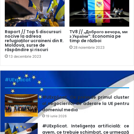
Raport // Top 5 discursuri
TV8 // „Доброго вечора, ми
nocive la adresa
з України”: Economia pe
refugiaților ucraineni din R.
timp de război
Moldova, surse de
28 noiembrie 2023
răspândire și riscuri
13 decembrie 2023
#UExplicat
#UExplicat. Ce prevede primul cluster
al negocierilor de aderare la UE pentru
domeniul media
19 iunie 2026
#UExplicat. Inteligența artificială: ce
avem, ce trebuie schimbat, ce urmează