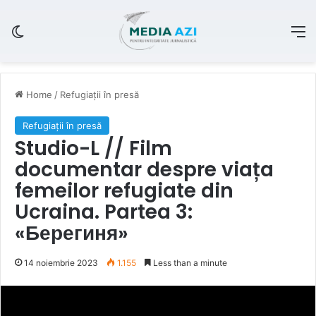
Switch skin
M
Home
/
Refugiații în presă
Refugiații în presă
Studio-L // Film
documentar despre viața
femeilor refugiate din
Ucraina. Partea 3:
«Берегиня»
14 noiembrie 2023
1.155
Less than a minute