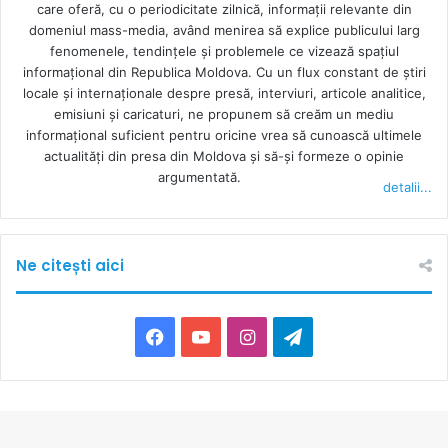
care oferă, cu o periodicitate zilnică, informații relevante din
domeniul mass-media, având menirea să explice publicului larg
fenomenele, tendințele și problemele ce vizează spațiul
informațional din Republica Moldova. Cu un flux constant de ştiri
locale şi internaţionale despre presă, interviuri, articole analitice,
emisiuni și caricaturi, ne propunem să creăm un mediu
informaţional suficient pentru oricine vrea să cunoască ultimele
actualităţi din presa din Moldova şi să-şi formeze o opinie
argumentată.
detalii...
Ne citești aici
Facebook
YouTube
Instagram
Telegram