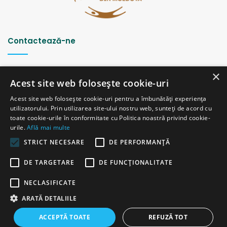
Contactează-ne
Strada Șciusev, 53
×
2012 Chișinău, Republica Moldova
Acest site web folosește cookie-uri
tel: (+373 22) 213652, 227539
Acest site web folosește cookie-uri pentru a îmbunătăți experiența
fax: (+373 22) 226681
utilizatorului. Prin utilizarea site-ului nostru web, sunteți de acord cu
Email: redactia@ijc.md
toate cookie-urile în conformitate cu Politica noastră privind cookie-
urile.
Află mai multe
STRICT NECESARE
DE PERFORMANȚĂ
© Copyright 2026, All Rights Reserved |
Powered by ProWeb
DE TARGETARE
DE FUNCŢIONALITATE
versiunea veche
NECLASIFICATE
Facebook
YouTube
Instagram
Telegram
ARATĂ DETALIILE
ACCEPTĂ TOATE
REFUZĂ TOT