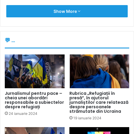
Show More
💬 ...
Jurnalismul pentru pace –
Rubrica „Refugiații în
cheia unei abordări
presă”, în ajutorul
responsabile a subiectelor
jurnaliștilor care relatează
despre refugiați
despre persoanele
strămutate din Ucraina
24 ianuarie 2024
19 ianuarie 2024