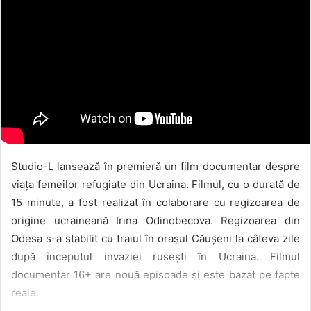
Studio-L lansează în premieră un film documentar despre
viața femeilor refugiate din Ucraina. Filmul, cu o durată de
15 minute, a fost realizat în colaborare cu regizoarea de
origine ucraineană Irina Odinobecova. Regizoarea din
Odesa s-a stabilit cu traiul în orașul Căușeni la câteva zile
după începutul invaziei rusești în Ucraina. Filmul
documentar 16+ are nouă episoade și este bazat pe fapte
reale.