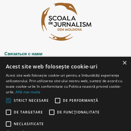
Связаться с нами
×
Acest site web folosește cookie-uri
Strada Șciusev, 53
Acest site web folosește cookie-uri pentru a îmbunătăți experiența
2012 Chișinău, Republica Moldova
utilizatorului. Prin utilizarea site-ului nostru web, sunteți de acord cu
tel: (+373 22) 213652, 227539
toate cookie-urile în conformitate cu Politica noastră privind cookie-
fax: (+373 22) 226681
urile.
Află mai multe
Email: redactia@ijc.md
STRICT NECESARE
DE PERFORMANȚĂ
DE TARGETARE
DE FUNCŢIONALITATE
© Copyright 2026, All Rights Reserved |
Powered by ProWeb
NECLASIFICATE
старая версия