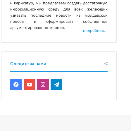
и карикатур, мы предлагаем создать достаточную
информационную среду для всех желающих
узнавать последние новости из молдавской
прессы и сформировать собственное
аргументированное мнение.
подробнее...
Следите за нами
F
Y
I
T
a
o
n
e
c
u
s
l
e
T
t
e