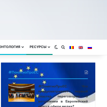
ЕОНТОЛОГИЯ
РЕСУРСЫ
Switch skin
Search for
#ПонятноПроЕС
#ПонятноПроЕС. Что
предусматривает первый
кластер переговоров о
вступлении в Европейский
союз в сфере медиа?