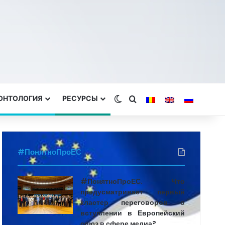
ЕОНТОЛОГИЯ
РЕСУРСЫ
Switch skin
Search for
#ПонятноПроЕС
#ПонятноПроЕС. Что
предусматривает первый
кластер переговоров о
вступлении в Европейский
союз в сфере медиа?