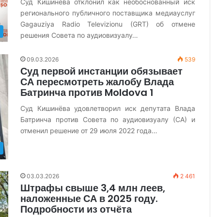
Суд Кишинёва отклонил как необоснованный иск
регионального публичного поставщика медиауслуг
Gagauziya Radio Televizionu (GRT) об отмене
решения Совета по аудиовизуалу…
09.03.2026
539
Суд первой инстанции обязывает
СА пересмотреть жалобу Влада
Батринча против Moldova 1
Суд Кишинёва удовлетворил иск депутата Влада
Батринча против Совета по аудиовизуалу (СА) и
отменил решение от 29 июля 2022 года…
03.03.2026
2 461
Штрафы свыше 3,4 млн леев,
наложенные СА в 2025 году.
Подробности из отчёта