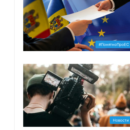
#ПонятноПроЕС
Новости