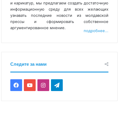
и карикатур, мы предлагаем создать достаточную
информационную среду для всех желающих
узнавать последние новости из молдавской
прессы и сформировать собственное
аргументированное мнение.
подробнее...
Следите за нами
F
Y
I
T
a
o
n
e
c
u
s
l
e
T
t
e