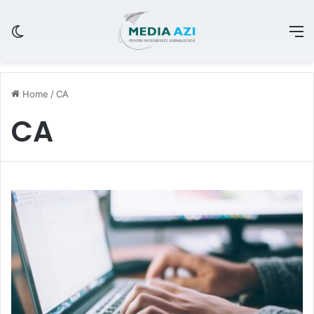
Switch skin
M
Home
/
CA
CA