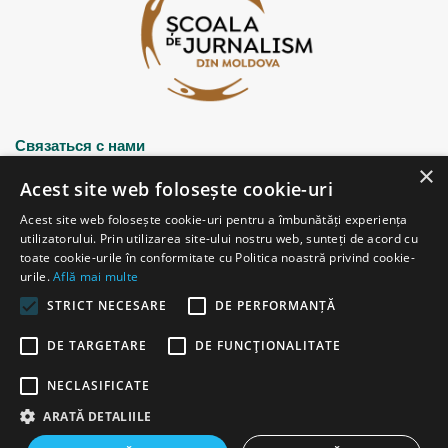
Связаться с нами
×
Acest site web folosește cookie-uri
Strada Șciusev, 53
Acest site web folosește cookie-uri pentru a îmbunătăți experiența
2012 Chișinău, Republica Moldova
utilizatorului. Prin utilizarea site-ului nostru web, sunteți de acord cu
tel: (+373 22) 213652, 227539
toate cookie-urile în conformitate cu Politica noastră privind cookie-
fax: (+373 22) 226681
urile.
Află mai multe
Email: redactia@ijc.md
STRICT NECESARE
DE PERFORMANȚĂ
DE TARGETARE
DE FUNCŢIONALITATE
© Copyright 2026, All Rights Reserved |
Powered by ProWeb
NECLASIFICATE
старая версия
ARATĂ DETALIILE