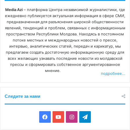
Media Azi
– платформа Центра независимой журналистики, где
ежедневно публикуется актуальная информация в сфере СМИ,
предназначенная для разъяснения широкой общественности
явлений, тенденций и проблем, связанных с информационным
пространством Республики Молдова. Находясь в постоянном
потоке местных и международных новостей о прессе,
интервью, аналитических статей, передач и карикатур, мы
предлагаем создать достаточную информационную среду для
всех желающих узнавать последние новости из молдавской
прессы и сформировать собственное аргументированное
мнение.
подробнее...
Следите за нами
F
Y
I
T
a
o
n
e