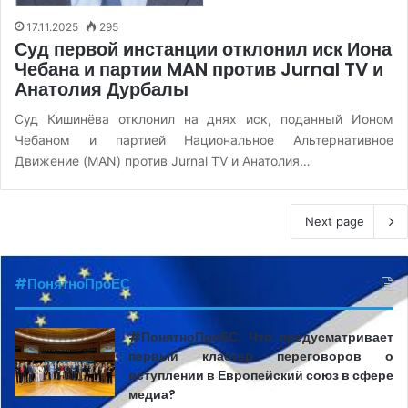
17.11.2025
295
Суд первой инстанции отклонил иск Иона
Чебана и партии MAN против Jurnal TV и
Анатолия Дурбалы
Суд Кишинёва отклонил на днях иск, поданный Ионом
Чебаном и партией Национальное Альтернативное
Движение (MAN) против Jurnal TV и Анатолия…
Next page
#ПонятноПроЕС
#ПонятноПроЕС. Что предусматривает
первый кластер переговоров о
вступлении в Европейский союз в сфере
медиа?