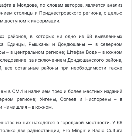
фта в Молдове, по словам авторов, является анализ
ением столицы и Приднестровского региона, с целью
м доступом к информации.
х» районов, в которых ни одно из 68 выявленных
са: Единцы, Рышканы и Дондюшаны — в северном
ры – в центральном регионе; Штефан Водэ – в южном
исследование, за исключением Дондюшанского района,
, все остальные районы при необходимости также
ием в СМИ и наличием трех и более местных изданий
ерном регионе; Унгены, Оргеев и Ниспорены – в
 и Чимишлия – в южном.
нство из них находятся в городской местности. У 66
олько две радиостанции, Pro Mingir и Radio Cultura