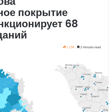
ова
ное покрытие
нкционирует 68
даний
1 274
2 minutes read