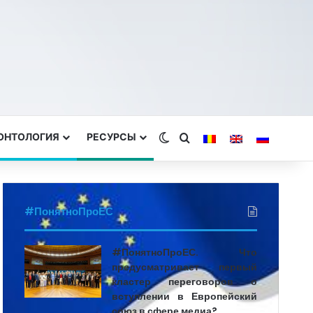
ЕОНТОЛОГИЯ
РЕСУРСЫ
Switch skin
Search for
#ПонятноПроЕС
#ПонятноПроЕС. Что
предусматривает первый
кластер переговоров о
вступлении в Европейский
союз в сфере медиа?