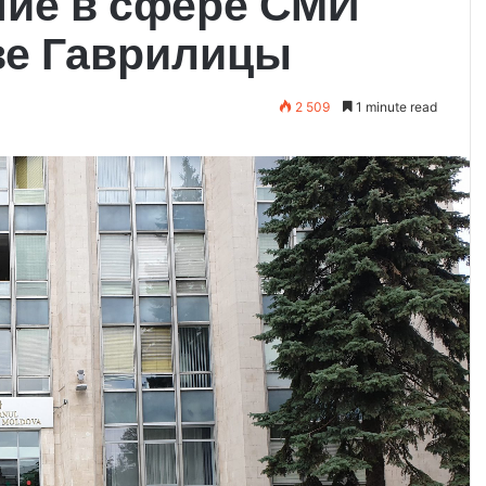
ние в сфере СМИ
ве Гаврилицы
2 509
1 minute read