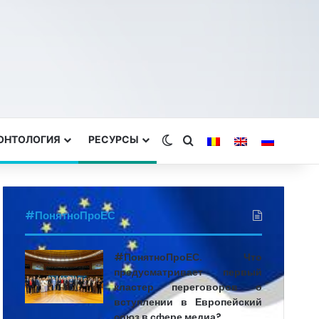
ЕОНТОЛОГИЯ
РЕСУРСЫ
Switch skin
Search for
#ПонятноПроЕС
#ПонятноПроЕС. Что
предусматривает первый
кластер переговоров о
вступлении в Европейский
союз в сфере медиа?