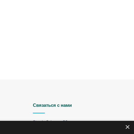
Связаться с нами
Strada Șciusev, 53
×
2012 Chișinău, Republica Moldova