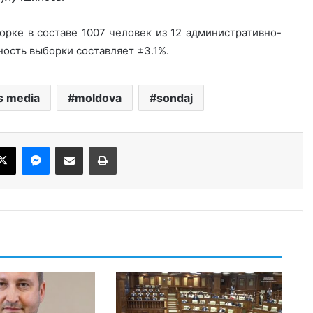
орке в составе 1007 человек из 12 административно-
ость выборки составляет ±3.1%.
s media
moldova
sondaj
ebook
X
Messenger
Share via Email
Print